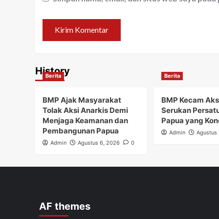
History
Berita
Berita
BMP Ajak Masyarakat
BMP Kecam Aks
Tolak Aksi Anarkis Demi
Serukan Persat
Menjaga Keamanan dan
Papua yang Kon
Pembangunan Papua
Admin
Agustus 
Admin
Agustus 6, 2026
0
AF themes