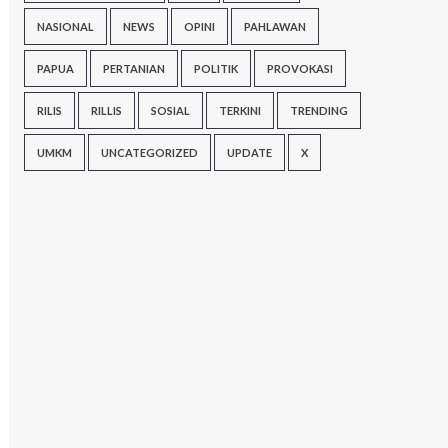
NASIONAL
NEWS
OPINI
PAHLAWAN
PAPUA
PERTANIAN
POLITIK
PROVOKASI
RILIS
RILLIS
SOSIAL
TERKINI
TRENDING
UMKM
UNCATEGORIZED
UPDATE
X