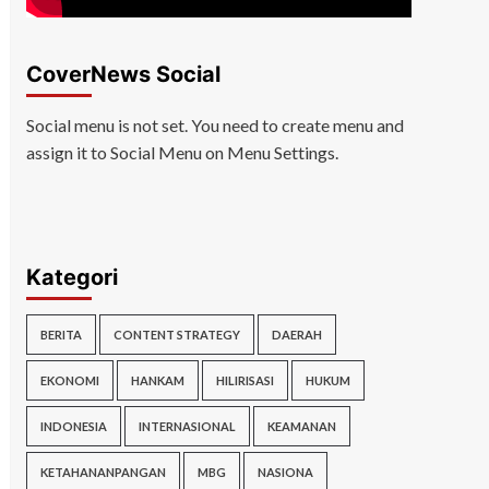
CoverNews Social
Social menu is not set. You need to create menu and
assign it to Social Menu on Menu Settings.
Kategori
BERITA
CONTENT STRATEGY
DAERAH
EKONOMI
HANKAM
HILIRISASI
HUKUM
INDONESIA
INTERNASIONAL
KEAMANAN
KETAHANANPANGAN
MBG
NASIONA