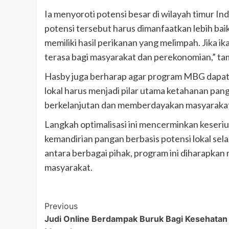
Ia menyoroti potensi besar di wilayah timur In
potensi tersebut harus dimanfaatkan lebih bai
memiliki hasil perikanan yang melimpah. Jika 
terasa bagi masyarakat dan perekonomian,” t
Hasby juga berharap agar program MBG dapat me
lokal harus menjadi pilar utama ketahanan pang
berkelanjutan dan memberdayakan masyarakat
Langkah optimalisasi ini mencerminkan kese
kemandirian pangan berbasis potensi lokal se
antara berbagai pihak, program ini diharapka
masyarakat.
Post
Previous
Judi Online Berdampak Buruk Bagi Kesehatan
Navigation