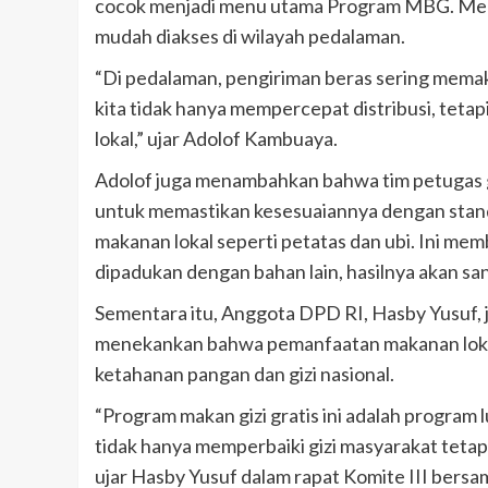
cocok menjadi menu utama Program MBG. Menurut
mudah diakses di wilayah pedalaman.
“Di pedalaman, pengiriman beras sering mem
kita tidak hanya mempercepat distribusi, tet
lokal,” ujar Adolof Kambuaya.
Adolof juga menambahkan bahwa tim petugas 
untuk memastikan kesesuaiannya dengan standar
makanan lokal seperti petatas dan ubi. Ini membu
dipadukan dengan bahan lain, hasilnya akan san
Sementara itu, Anggota DPD RI, Hasby Yusuf, ju
menekankan bahwa pemanfaatan makanan loka
ketahanan pangan dan gizi nasional.
“Program makan gizi gratis ini adalah program 
tidak hanya memperbaiki gizi masyarakat teta
ujar Hasby Yusuf dalam rapat Komite III bersa