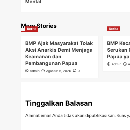
Mental
More Stories
Berita
Berita
BMP Ajak Masyarakat Tolak
BMP Keca
Aksi Anarkis Demi Menjaga
Serukan 
Keamanan dan
Papua ya
Pembangunan Papua
Admin
A
Admin
Agustus 6, 2026
0
Tinggalkan Balasan
Alamat email Anda tidak akan dipublikasikan.
Ruas y