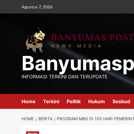
Skip
Agustus 7, 2026
to
content
Banyumasp
INFORMASI TERKINI DAN TERUPDATE
Home
Terkini
Politik
Hukum
Sosbud
HOME
BERITA
PROGRAM MBG DI 100 HARI PEMERIN
Berita