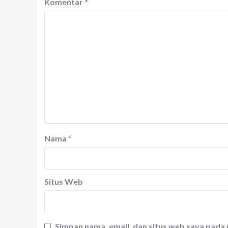
Komentar
*
Nama
*
Situs Web
Simpan nama, email, dan situs web saya pada