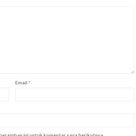
Email
*
 peramban ini untuk komentar saya berikutnya.