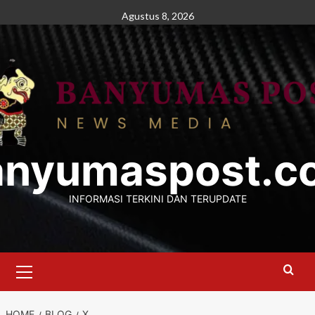
Skip
Agustus 8, 2026
to
content
anyumaspost.c
INFORMASI TERKINI DAN TERUPDATE
Primary
Menu
HOME
BLOG
X