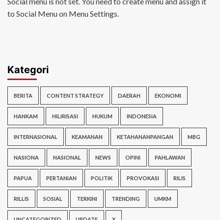
Social menu is not set. You need to create menu and assign it
to Social Menu on Menu Settings.
Kategori
BERITA
CONTENT STRATEGY
DAERAH
EKONOMI
HANKAM
HILIRISASI
HUKUM
INDONESIA
INTERNASIONAL
KEAMANAN
KETAHANANPANGAN
MBG
NASIONA
NASIONAL
NEWS
OPINI
PAHLAWAN
PAPUA
PERTANIAN
POLITIK
PROVOKASI
RILIS
RILLIS
SOSIAL
TERKINI
TRENDING
UMKM
UNCATEGORIZED
UPDATE
X