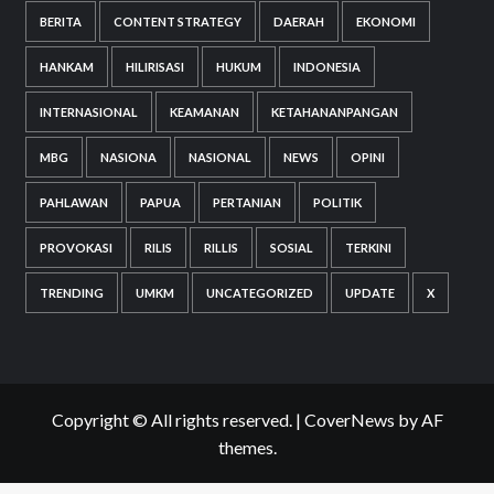
BERITA
CONTENT STRATEGY
DAERAH
EKONOMI
HANKAM
HILIRISASI
HUKUM
INDONESIA
INTERNASIONAL
KEAMANAN
KETAHANANPANGAN
MBG
NASIONA
NASIONAL
NEWS
OPINI
PAHLAWAN
PAPUA
PERTANIAN
POLITIK
PROVOKASI
RILIS
RILLIS
SOSIAL
TERKINI
TRENDING
UMKM
UNCATEGORIZED
UPDATE
X
Copyright © All rights reserved.
|
CoverNews
by AF
themes.