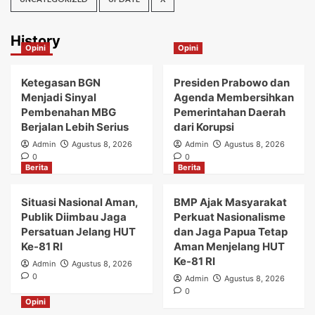
History
Opini
Opini
Ketegasan BGN
Presiden Prabowo dan
Menjadi Sinyal
Agenda Membersihkan
Pembenahan MBG
Pemerintahan Daerah
Berjalan Lebih Serius
dari Korupsi
Admin
Agustus 8, 2026
Admin
Agustus 8, 2026
0
0
Berita
Berita
Situasi Nasional Aman,
BMP Ajak Masyarakat
Publik Diimbau Jaga
Perkuat Nasionalisme
Persatuan Jelang HUT
dan Jaga Papua Tetap
Ke-81 RI
Aman Menjelang HUT
Ke-81 RI
Admin
Agustus 8, 2026
0
Admin
Agustus 8, 2026
0
Opini