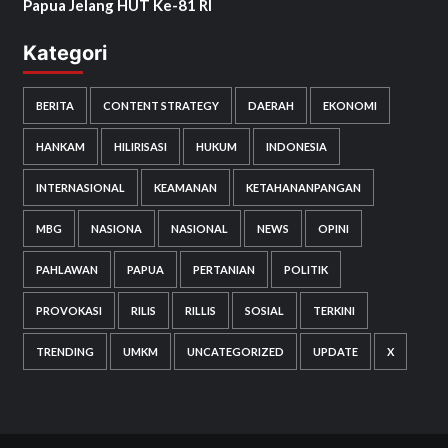
Papua Jelang HUT Ke-81 RI
Kategori
BERITA
CONTENT STRATEGY
DAERAH
EKONOMI
HANKAM
HILIRISASI
HUKUM
INDONESIA
INTERNASIONAL
KEAMANAN
KETAHANANPANGAN
MBG
NASIONA
NASIONAL
NEWS
OPINI
PAHLAWAN
PAPUA
PERTANIAN
POLITIK
PROVOKASI
RILIS
RILLIS
SOSIAL
TERKINI
TRENDING
UMKM
UNCATEGORIZED
UPDATE
X