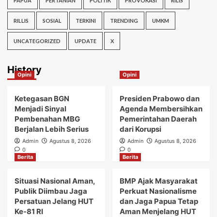
PAPUA
PERTANIAN
POLITIK
PROVOKASI
RILIS
RILLIS
SOSIAL
TERKINI
TRENDING
UMKM
UNCATEGORIZED
UPDATE
X
History
Opini
Opini
Ketegasan BGN
Presiden Prabowo dan
Menjadi Sinyal
Agenda Membersihkan
Pembenahan MBG
Pemerintahan Daerah
Berjalan Lebih Serius
dari Korupsi
Admin
Agustus 8, 2026
Admin
Agustus 8, 2026
0
0
Berita
Berita
Situasi Nasional Aman,
BMP Ajak Masyarakat
Publik Diimbau Jaga
Perkuat Nasionalisme
Persatuan Jelang HUT
dan Jaga Papua Tetap
Ke-81 RI
Aman Menjelang HUT