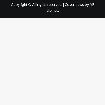
Copyright © All rights reserved.
|
CoverNews
by AF
themes.