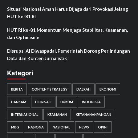
Situasi Nasional Aman Harus Dijaga dari Provokasi Jelang
HUT ke-81 RI
HUT RI ke-81 Momentum Menjaga Stabilitas, Keamanan,
dan Optimisme
Disrupsi AI Diwaspadai, Pemerintah Dorong Perlindungan
Data dan Konten Jurnalistik
Kategori
BERITA
CONTENT STRATEGY
DAERAH
EKONOMI
HANKAM
HILIRISASI
HUKUM
INDONESIA
INTERNASIONAL
KEAMANAN
KETAHANANPANGAN
MBG
NASIONA
NASIONAL
NEWS
OPINI