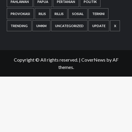
PAHLAWAN
PAPUA
PERTANIAN
POLITIK
PROVOKASI
RILIS
RILLIS
SOSIAL
TERKINI
TRENDING
UMKM
UNCATEGORIZED
UPDATE
X
Copyright © All rights reserved.
|
CoverNews
by AF
themes.