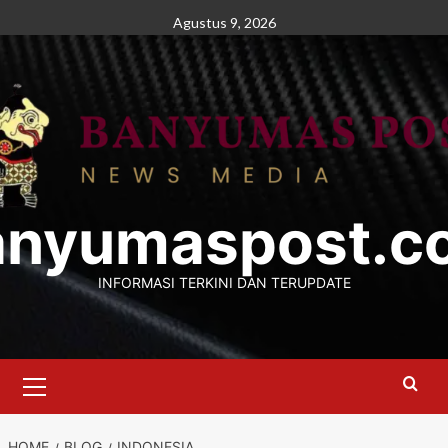
Skip
Agustus 9, 2026
to
content
anyumaspost.c
INFORMASI TERKINI DAN TERUPDATE
Primary
Menu
HOME
BLOG
INDONESIA