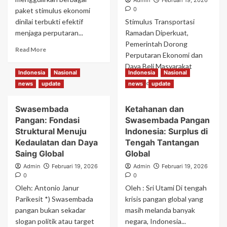
Admin
Februari 19, 2026
2026
0
paket stimulus ekonomi
dinilai terbukti efektif
Stimulus Transportasi
menjaga perputaran...
Ramadan Diperkuat,
Pemerintah Dorong
Read
Read More
Perputaran Ekonomi dan
more
Daya Beli Masyarakat
about
Indonesia
Nasional
Indonesia
Nasional
Stimulus
Read
Read More
news
update
news
update
Jelang
more
Ramadan
about
Gerakkan
Swasembada
Ketahanan dan
Stimulus
Sektor
Pangan: Fondasi
Swasembada Pangan
Transportasi
Riil
Ramadan
Struktural Menuju
Indonesia: Surplus di
Diperkuat,
Kedaulatan dan Daya
Tengah Tantangan
Pemerintah
Saing Global
Global
Dorong
Admin
Februari 19, 2026
Admin
Februari 19, 2026
Perputaran
0
0
Ekonomi
Oleh: Antonio Janur
Oleh : Sri Utami Di tengah
dan
Daya
Parikesit *) Swasembada
krisis pangan global yang
Beli
pangan bukan sekadar
masih melanda banyak
Masyarakat
slogan politik atau target
negara, Indonesia...