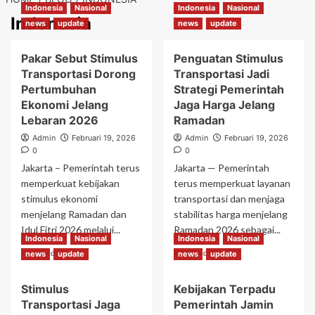
Indonesia
Nasional
Indonesia
Nasional
Indonesia
news
update
news
update
Pakar Sebut Stimulus
Penguatan Stimulus
Transportasi Dorong
Transportasi Jadi
Pertumbuhan
Strategi Pemerintah
Ekonomi Jelang
Jaga Harga Jelang
Lebaran 2026
Ramadan
Admin
Februari 19, 2026
Admin
Februari 19, 2026
0
0
Jakarta – Pemerintah terus
Jakarta — Pemerintah
memperkuat kebijakan
terus memperkuat layanan
stimulus ekonomi
transportasi dan menjaga
menjelang Ramadan dan
stabilitas harga menjelang
Idul Fitri 2026 melalui...
Ramadan 2026 sebagai...
Indonesia
Nasional
Indonesia
Nasional
Read
Read
Read More
Read More
news
update
news
update
more
more
about
about
Stimulus
Kebijakan Terpadu
Pakar
Penguatan
Transportasi Jaga
Pemerintah Jamin
Sebut
Stimulus