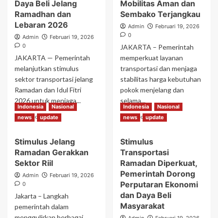
Stimulus
Transportasi
Daya Beli Jelang
Mobilitas Aman dan
Transportasi
Jadi
Ramadhan dan
Sembako Terjangkau
Dorong
Strategi
Lebaran 2026
Admin
Februari 19, 2026
Pertumbuhan
Pemerintah
0
Admin
Februari 19, 2026
Ekonomi
Jaga
0
JAKARTA – Pemerintah
Jelang
Harga
JAKARTA — Pemerintah
Lebaran
memperkuat layanan
Jelang
2026
Ramadan
melanjutkan stimulus
transportasi dan menjaga
sektor transportasi jelang
stabilitas harga kebutuhan
Ramadan dan Idul Fitri
pokok menjelang dan
2026 untuk menjaga...
selama...
Indonesia
Nasional
Indonesia
Nasional
Read
Read
Read More
Read More
news
update
news
update
more
more
about
about
Stimulus Jelang
Stimulus
Stimulus
Kebijakan
Ramadan Gerakkan
Transportasi
Transportasi
Terpadu
Jaga
Pemerintah
Sektor Riil
Ramadan Diperkuat,
Daya
Jamin
Pemerintah Dorong
Admin
Februari 19, 2026
Beli
Mobilitas
Perputaran Ekonomi
0
Jelang
Aman
dan Daya Beli
Jakarta – Langkah
Ramadhan
dan
Masyarakat
pemerintah dalam
dan
Sembako
menggulirkan berbagai
Lebaran
Terjangkau