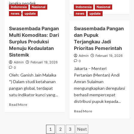
jangka pendek...
Read
Read More
Indonesia
Nasional
Indonesia
Nasional
more
Read
Read More
news
update
news
update
about
more
Ketahanan
about
Swasembada Pangan
Swasembada Pangan
dan
Swasembada
Swasembada
Multi Komoditas: Dari
dan Pupuk
Pangan:
Pangan
Fondasi
Surplus Produksi
Terjangkau Jadi
Indonesia:
Struktural
Menuju Kedaulatan
Prioritas Pemerintah
Surplus
Menuju
Sistemik
Admin
Februari 19, 2026
di
Kedaulatan
0
Admin
Februari 19, 2026
Tengah
dan
0
Jakarta – Menteri
Tantangan
Daya
Global
Oleh: Ganish Jain Malaika
Saing
Pertanian (Mentan) Andi
Global
*) Dalam studi ketahanan
Amran Sulaiman
pangan global, terdapat
mengungkapkan deregulasi
satu indikator kunci yang...
berhasil mempercepat
distribusi pupuk kepada...
Read
Read More
more
Read
Read More
about
more
Swasembada
about
Paginasi
Pangan
Swasembada
1
2
3
Next
Multi
Pangan