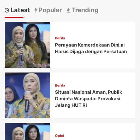
pos
Komoditas:
dan
Latest
Popular
Trending
Dari
Pupuk
Surplus
Terjangkau
Produksi
Jadi
Menuju
Prioritas
Kedaulatan
Pemerintah
Berita
Sistemik
Perayaan Kemerdekaan Dinilai
Harus Dijaga dengan Persatuan
Berita
Situasi Nasional Aman, Publik
Diminta Waspadai Provokasi
Jelang HUT RI
Opini