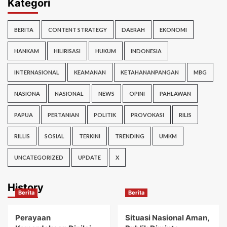
Kategori
BERITA
CONTENT STRATEGY
DAERAH
EKONOMI
HANKAM
HILIRISASI
HUKUM
INDONESIA
INTERNASIONAL
KEAMANAN
KETAHANANPANGAN
MBG
NASIONA
NASIONAL
NEWS
OPINI
PAHLAWAN
PAPUA
PERTANIAN
POLITIK
PROVOKASI
RILIS
RILLIS
SOSIAL
TERKINI
TRENDING
UMKM
UNCATEGORIZED
UPDATE
X
History
Berita
Berita
Perayaan
Situasi Nasional Aman,