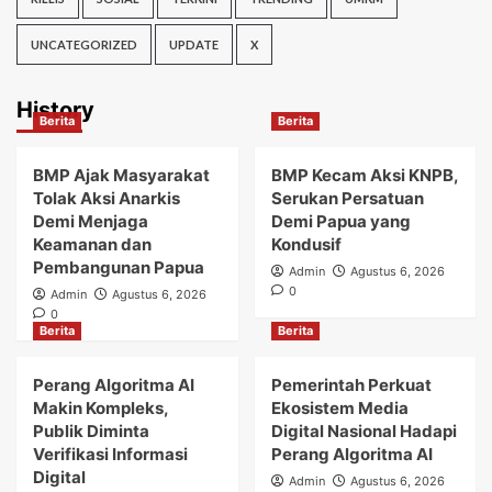
UNCATEGORIZED
UPDATE
X
History
Berita
Berita
BMP Ajak Masyarakat
BMP Kecam Aksi KNPB,
Tolak Aksi Anarkis
Serukan Persatuan
Demi Menjaga
Demi Papua yang
Keamanan dan
Kondusif
Pembangunan Papua
Admin
Agustus 6, 2026
0
Admin
Agustus 6, 2026
0
Berita
Berita
Perang Algoritma AI
Pemerintah Perkuat
Makin Kompleks,
Ekosistem Media
Publik Diminta
Digital Nasional Hadapi
Verifikasi Informasi
Perang Algoritma AI
Digital
Admin
Agustus 6, 2026