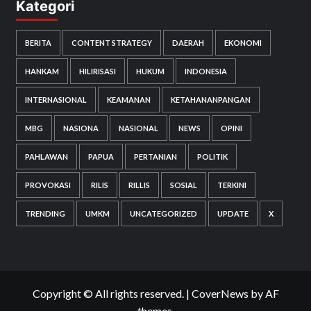
Kategori
BERITA
CONTENT STRATEGY
DAERAH
EKONOMI
HANKAM
HILIRISASI
HUKUM
INDONESIA
INTERNASIONAL
KEAMANAN
KETAHANANPANGAN
MBG
NASIONA
NASIONAL
NEWS
OPINI
PAHLAWAN
PAPUA
PERTANIAN
POLITIK
PROVOKASI
RILIS
RILLIS
SOSIAL
TERKINI
TRENDING
UMKM
UNCATEGORIZED
UPDATE
X
Copyright © All rights reserved.
|
CoverNews
by AF
themes.