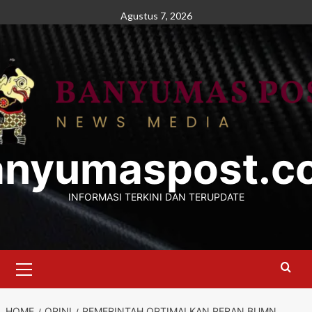
Skip
Agustus 7, 2026
to
content
anyumaspost.c
INFORMASI TERKINI DAN TERUPDATE
Primary
Menu
HOME
OPINI
PEMERINTAH OPTIMALKAN PERAN BUMN