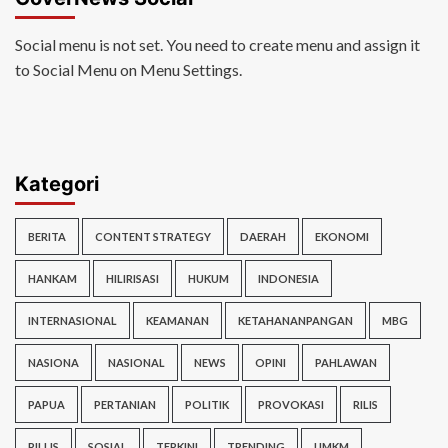
Social menu is not set. You need to create menu and assign it
to Social Menu on Menu Settings.
Kategori
BERITA
CONTENT STRATEGY
DAERAH
EKONOMI
HANKAM
HILIRISASI
HUKUM
INDONESIA
INTERNASIONAL
KEAMANAN
KETAHANANPANGAN
MBG
NASIONA
NASIONAL
NEWS
OPINI
PAHLAWAN
PAPUA
PERTANIAN
POLITIK
PROVOKASI
RILIS
RILLIS
SOSIAL
TERKINI
TRENDING
UMKM