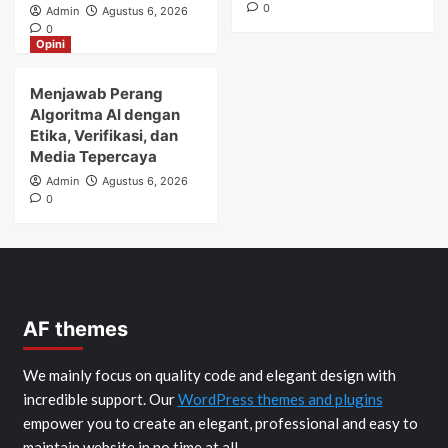
0
Admin
Agustus 6, 2026
0
Opini
Menjawab Perang
Algoritma AI dengan
Etika, Verifikasi, dan
Media Tepercaya
Admin
Agustus 6, 2026
0
AF themes
We mainly focus on quality code and elegant design with
incredible support. Our
WordPress themes and plugins
empower you to create an elegant, professional and easy to
maintain website in no time at all.