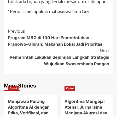
tidak ada tujuan yang terlalu besar untuk dicapai.
*Penulis merupakan mahasiswa Ilmu Gizi
Post
Previous
Program MBG di 100 Hari Pemerintahan
Navigation
Prabowo-Gibran: Makanan Lokal Jadi Prioritas
Next
Pemerintah Lakukan Sejumlah Langkah Strategis
Wujudkan Swasembada Pangan
More Stories
Opini
Opini
Menjawab Perang
Algoritma Mengejar
Algoritma AI dengan
Atensi, Jurnalisme
Etika, Verifikasi, dan
Menjaga Akurasi dan