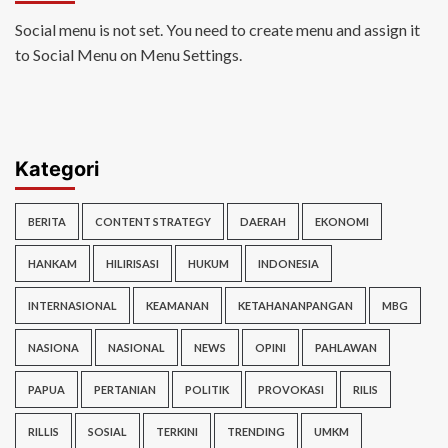
Social menu is not set. You need to create menu and assign it
to Social Menu on Menu Settings.
Kategori
BERITA
CONTENT STRATEGY
DAERAH
EKONOMI
HANKAM
HILIRISASI
HUKUM
INDONESIA
INTERNASIONAL
KEAMANAN
KETAHANANPANGAN
MBG
NASIONA
NASIONAL
NEWS
OPINI
PAHLAWAN
PAPUA
PERTANIAN
POLITIK
PROVOKASI
RILIS
RILLIS
SOSIAL
TERKINI
TRENDING
UMKM