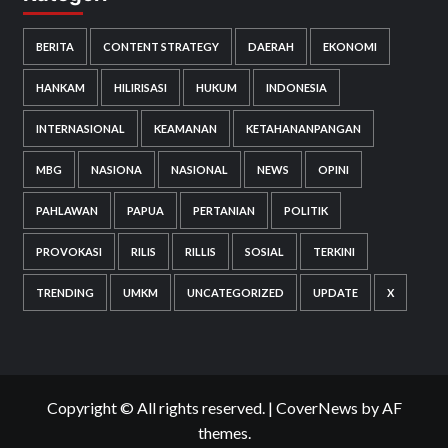
BERITA
CONTENT STRATEGY
DAERAH
EKONOMI
HANKAM
HILIRISASI
HUKUM
INDONESIA
INTERNASIONAL
KEAMANAN
KETAHANANPANGAN
MBG
NASIONA
NASIONAL
NEWS
OPINI
PAHLAWAN
PAPUA
PERTANIAN
POLITIK
PROVOKASI
RILIS
RILLIS
SOSIAL
TERKINI
TRENDING
UMKM
UNCATEGORIZED
UPDATE
X
Copyright © All rights reserved.
|
CoverNews
by AF
themes.