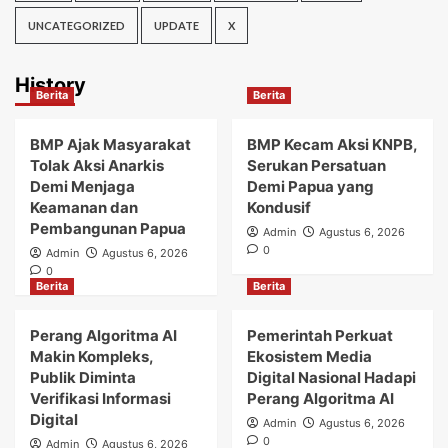
UNCATEGORIZED
UPDATE
X
History
Berita
Berita
BMP Ajak Masyarakat
BMP Kecam Aksi KNPB,
Tolak Aksi Anarkis
Serukan Persatuan
Demi Menjaga
Demi Papua yang
Keamanan dan
Kondusif
Pembangunan Papua
Admin
Agustus 6, 2026
0
Admin
Agustus 6, 2026
0
Berita
Berita
Perang Algoritma AI
Pemerintah Perkuat
Makin Kompleks,
Ekosistem Media
Publik Diminta
Digital Nasional Hadapi
Verifikasi Informasi
Perang Algoritma AI
Digital
Admin
Agustus 6, 2026
0
Admin
Agustus 6, 2026