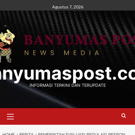
Skip
Agustus 7, 2026
to
content
anyumaspost.c
INFORMASI TERKINI DAN TERUPDATE
Primary
Menu
HOME
BERITA
PEMERINTAH EVALUASI REGULASI RESPON