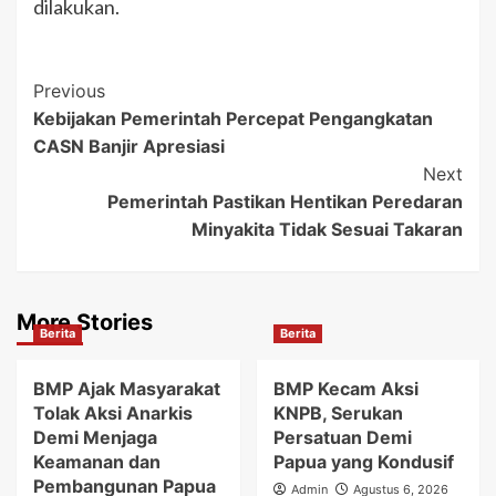
dilakukan.
Post
Previous
Kebijakan Pemerintah Percepat Pengangkatan
Navigation
CASN Banjir Apresiasi
Next
Pemerintah Pastikan Hentikan Peredaran
Minyakita Tidak Sesuai Takaran
More Stories
Berita
Berita
BMP Ajak Masyarakat
BMP Kecam Aksi
Tolak Aksi Anarkis
KNPB, Serukan
Demi Menjaga
Persatuan Demi
Keamanan dan
Papua yang Kondusif
Pembangunan Papua
Admin
Agustus 6, 2026