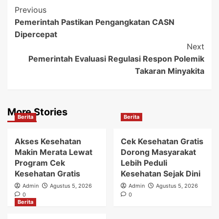
Post
Previous
Pemerintah Pastikan Pengangkatan CASN
Navigation
Dipercepat
Next
Pemerintah Evaluasi Regulasi Respon Polemik
Takaran Minyakita
More Stories
Berita
Berita
Akses Kesehatan
Cek Kesehatan Gratis
Makin Merata Lewat
Dorong Masyarakat
Program Cek
Lebih Peduli
Kesehatan Gratis
Kesehatan Sejak Dini
Admin
Agustus 5, 2026
Admin
Agustus 5, 2026
0
0
Berita