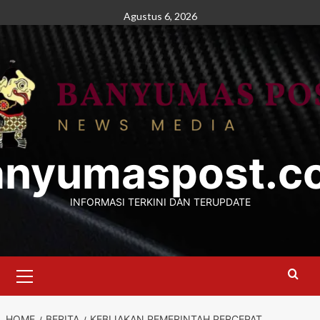
Skip
Agustus 6, 2026
to
content
anyumaspost.c
INFORMASI TERKINI DAN TERUPDATE
Primary
Menu
HOME
BERITA
KEBIJAKAN PEMERINTAH PERCEPAT