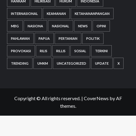
HANKAM
HILIRISASI
HUKUM
INDONESIA
INTERNASIONAL
KEAMANAN
KETAHANANPANGAN
MBG
NASIONA
NASIONAL
NEWS
OPINI
PAHLAWAN
PAPUA
PERTANIAN
POLITIK
PROVOKASI
RILIS
RILLIS
SOSIAL
TERKINI
TRENDING
UMKM
UNCATEGORIZED
UPDATE
X
Copyright © All rights reserved.
|
CoverNews
by AF
themes.