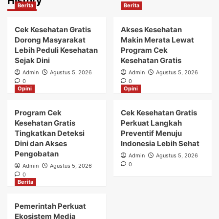
History
Berita
Berita
Cek Kesehatan Gratis
Akses Kesehatan
Dorong Masyarakat
Makin Merata Lewat
Lebih Peduli Kesehatan
Program Cek
Sejak Dini
Kesehatan Gratis
Admin
Agustus 5, 2026
Admin
Agustus 5, 2026
0
0
Opini
Opini
Program Cek
Cek Kesehatan Gratis
Kesehatan Gratis
Perkuat Langkah
Tingkatkan Deteksi
Preventif Menuju
Dini dan Akses
Indonesia Lebih Sehat
Pengobatan
Admin
Agustus 5, 2026
0
Admin
Agustus 5, 2026
0
Berita
Pemerintah Perkuat
Ekosistem Media