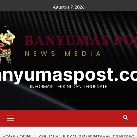
Skip
Agustus 7, 2026
to
content
anyumaspost.c
INFORMASI TERKINI DAN TERUPDATE
Primary
Menu
HOME
OPINI
KEBIJAKAN FISKAL PEMERINTAHAN PRABOWO