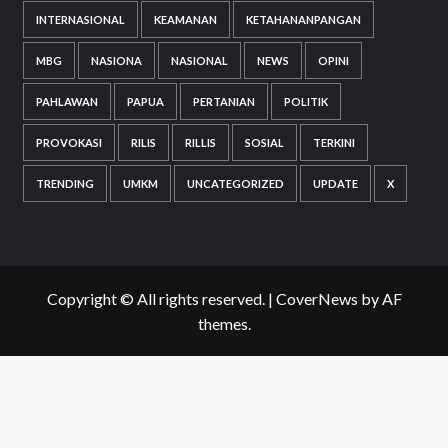
INTERNASIONAL
KEAMANAN
KETAHANANPANGAN
MBG
NASIONA
NASIONAL
NEWS
OPINI
PAHLAWAN
PAPUA
PERTANIAN
POLITIK
PROVOKASI
RILIS
RILLIS
SOSIAL
TERKINI
TRENDING
UMKM
UNCATEGORIZED
UPDATE
X
Copyright © All rights reserved.
|
CoverNews
by AF
themes.