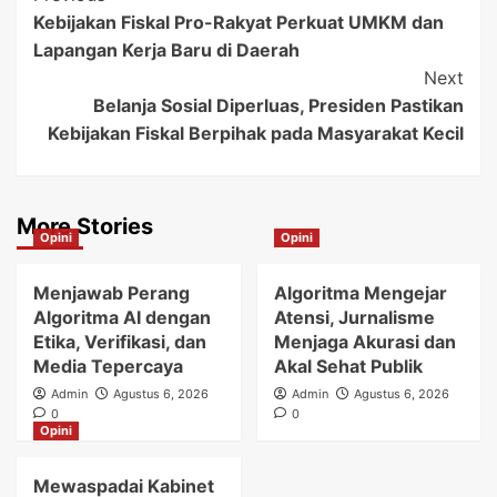
Kebijakan Fiskal Pro-Rakyat Perkuat UMKM dan
Navigation
Lapangan Kerja Baru di Daerah
Next
Belanja Sosial Diperluas, Presiden Pastikan
Kebijakan Fiskal Berpihak pada Masyarakat Kecil
More Stories
Opini
Opini
Menjawab Perang
Algoritma Mengejar
Algoritma AI dengan
Atensi, Jurnalisme
Etika, Verifikasi, dan
Menjaga Akurasi dan
Media Tepercaya
Akal Sehat Publik
Admin
Agustus 6, 2026
Admin
Agustus 6, 2026
0
0
Opini
Mewaspadai Kabinet