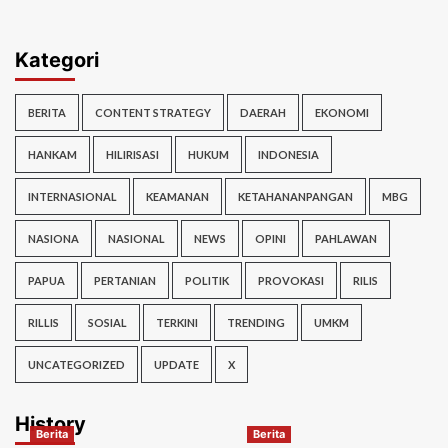
Kategori
BERITA
CONTENT STRATEGY
DAERAH
EKONOMI
HANKAM
HILIRISASI
HUKUM
INDONESIA
INTERNASIONAL
KEAMANAN
KETAHANANPANGAN
MBG
NASIONA
NASIONAL
NEWS
OPINI
PAHLAWAN
PAPUA
PERTANIAN
POLITIK
PROVOKASI
RILIS
RILLIS
SOSIAL
TERKINI
TRENDING
UMKM
UNCATEGORIZED
UPDATE
X
History
Berita
Berita