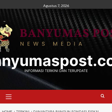
Skip
Agustus 7, 2026
to
content
anyumaspost.c
INFORMASI TERKINI DAN TERUPDATE
Primary
Menu
HOME
TERKINI
DANANTARA BANGUN FONDASI FISKAL