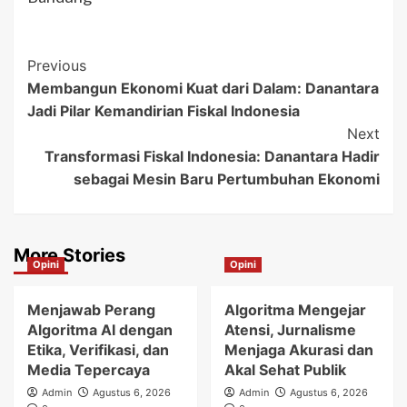
Post
Previous
Membangun Ekonomi Kuat dari Dalam: Danantara
Navigation
Jadi Pilar Kemandirian Fiskal Indonesia
Next
Transformasi Fiskal Indonesia: Danantara Hadir
sebagai Mesin Baru Pertumbuhan Ekonomi
More Stories
Opini
Opini
Menjawab Perang
Algoritma Mengejar
Algoritma AI dengan
Atensi, Jurnalisme
Etika, Verifikasi, dan
Menjaga Akurasi dan
Media Tepercaya
Akal Sehat Publik
Admin
Agustus 6, 2026
Admin
Agustus 6, 2026