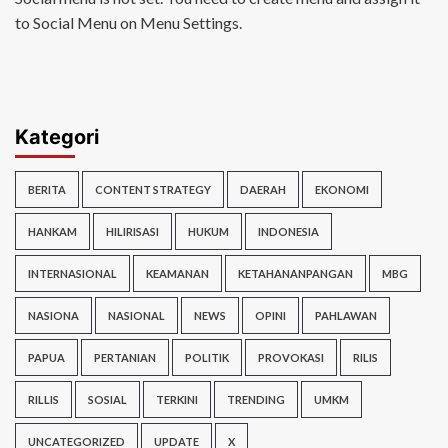
to Social Menu on Menu Settings.
Kategori
BERITA
CONTENT STRATEGY
DAERAH
EKONOMI
HANKAM
HILIRISASI
HUKUM
INDONESIA
INTERNASIONAL
KEAMANAN
KETAHANANPANGAN
MBG
NASIONA
NASIONAL
NEWS
OPINI
PAHLAWAN
PAPUA
PERTANIAN
POLITIK
PROVOKASI
RILIS
RILLIS
SOSIAL
TERKINI
TRENDING
UMKM
UNCATEGORIZED
UPDATE
X