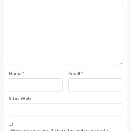
Nama
*
Email
*
Situs Web
Simpan nama, email, dan situs web saya pada