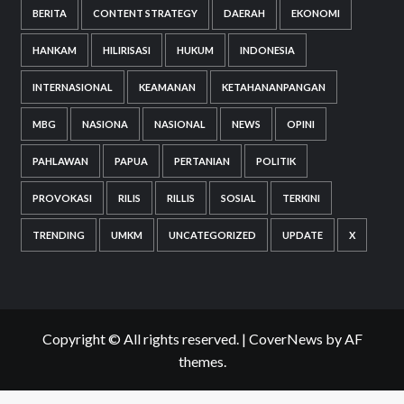
BERITA
CONTENT STRATEGY
DAERAH
EKONOMI
HANKAM
HILIRISASI
HUKUM
INDONESIA
INTERNASIONAL
KEAMANAN
KETAHANANPANGAN
MBG
NASIONA
NASIONAL
NEWS
OPINI
PAHLAWAN
PAPUA
PERTANIAN
POLITIK
PROVOKASI
RILIS
RILLIS
SOSIAL
TERKINI
TRENDING
UMKM
UNCATEGORIZED
UPDATE
X
Copyright © All rights reserved.
|
CoverNews
by AF
themes.