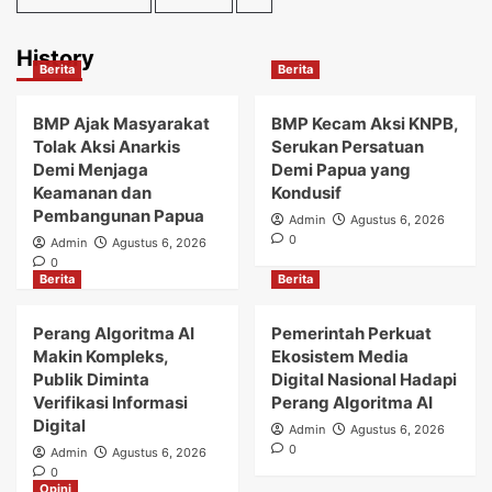
History
Berita
Berita
BMP Ajak Masyarakat
BMP Kecam Aksi KNPB,
Tolak Aksi Anarkis
Serukan Persatuan
Demi Menjaga
Demi Papua yang
Keamanan dan
Kondusif
Pembangunan Papua
Admin
Agustus 6, 2026
0
Admin
Agustus 6, 2026
0
Berita
Berita
Perang Algoritma AI
Pemerintah Perkuat
Makin Kompleks,
Ekosistem Media
Publik Diminta
Digital Nasional Hadapi
Verifikasi Informasi
Perang Algoritma AI
Digital
Admin
Agustus 6, 2026
0
Admin
Agustus 6, 2026
0
Opini