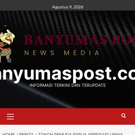
Skip
Agustus 9, 2026
to
content
anyumaspost.c
INFORMASI TERKINI DAN TERUPDATE
Primary
Menu
HOME
BERITA
TOKOH PEMUDA PAPUA APRESIASI UPAYA