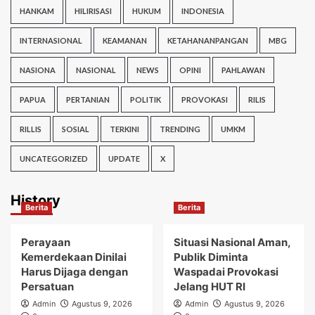
HANKAM
HILIRISASI
HUKUM
INDONESIA
INTERNASIONAL
KEAMANAN
KETAHANANPANGAN
MBG
NASIONA
NASIONAL
NEWS
OPINI
PAHLAWAN
PAPUA
PERTANIAN
POLITIK
PROVOKASI
RILIS
RILLIS
SOSIAL
TERKINI
TRENDING
UMKM
UNCATEGORIZED
UPDATE
X
History
Berita
Berita
Perayaan
Situasi Nasional Aman,
Kemerdekaan Dinilai
Publik Diminta
Harus Dijaga dengan
Waspadai Provokasi
Persatuan
Jelang HUT RI
Admin
Agustus 9, 2026
Admin
Agustus 9, 2026