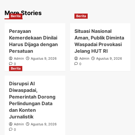
More Stories
Berita
Berita
Perayaan
Situasi Nasional
Kemerdekaan Dinilai
Aman, Publik Diminta
Harus Dijaga dengan
Waspadai Provokasi
Persatuan
Jelang HUT RI
Admin
Agustus 9, 2026
Admin
Agustus 9, 2026
0
0
Berita
Disrupsi AI
Diwaspadai,
Pemerintah Dorong
Perlindungan Data
dan Konten
Jurnalistik
Admin
Agustus 9, 2026
0