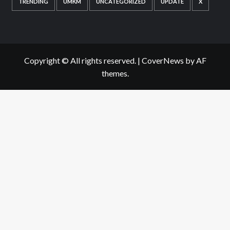
TRENDING
UMKM
UNCATEGORIZED
UPDATE
X
Copyright © All rights reserved.
|
CoverNews
by AF
themes.