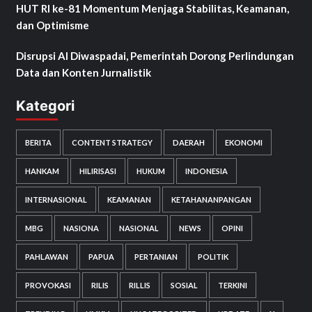
HUT RI ke-81 Momentum Menjaga Stabilitas, Keamanan,
dan Optimisme
Disrupsi AI Diwaspadai, Pemerintah Dorong Perlindungan
Data dan Konten Jurnalistik
Kategori
BERITA
CONTENT STRATEGY
DAERAH
EKONOMI
HANKAM
HILIRISASI
HUKUM
INDONESIA
INTERNASIONAL
KEAMANAN
KETAHANANPANGAN
MBG
NASIONA
NASIONAL
NEWS
OPINI
PAHLAWAN
PAPUA
PERTANIAN
POLITIK
PROVOKASI
RILIS
RILLIS
SOSIAL
TERKINI