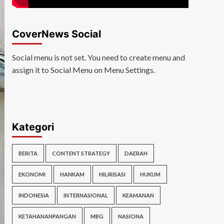
CoverNews Social
Social menu is not set. You need to create menu and
assign it to Social Menu on Menu Settings.
Kategori
BERITA
CONTENT STRATEGY
DAERAH
EKONOMI
HANKAM
HILIRISASI
HUKUM
INDONESIA
INTERNASIONAL
KEAMANAN
KETAHANANPANGAN
MBG
NASIONA