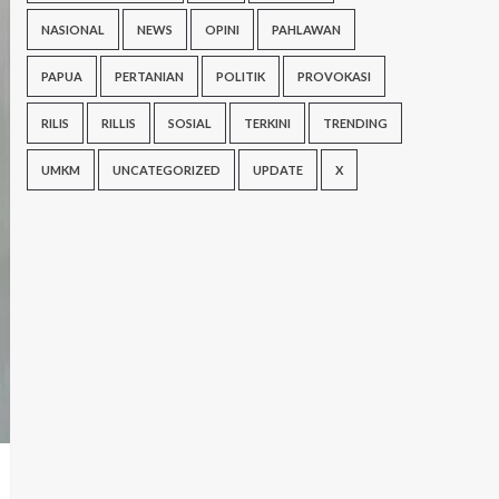
NASIONAL
NEWS
OPINI
PAHLAWAN
PAPUA
PERTANIAN
POLITIK
PROVOKASI
RILIS
RILLIS
SOSIAL
TERKINI
TRENDING
UMKM
UNCATEGORIZED
UPDATE
X