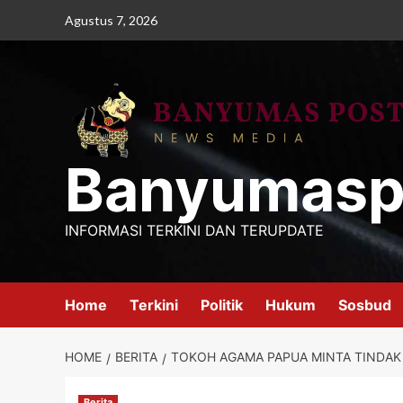
Skip
Agustus 7, 2026
to
content
Banyumasp
INFORMASI TERKINI DAN TERUPDATE
Home
Terkini
Politik
Hukum
Sosbud
HOME
BERITA
TOKOH AGAMA PAPUA MINTA TINDAK
Berita