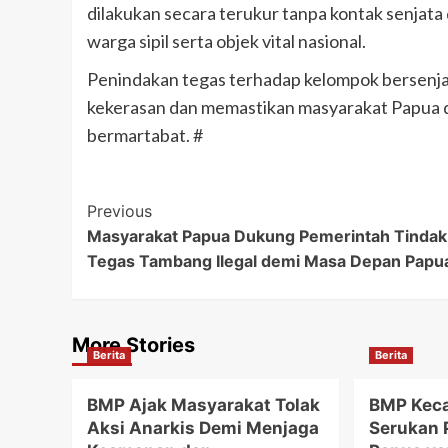
dilakukan secara terukur tanpa kontak senja
warga sipil serta objek vital nasional.
Penindakan tegas terhadap kelompok bersenja
kekerasan dan memastikan masyarakat Papua 
bermartabat. #
Post
Previous
Masyarakat Papua Dukung Pemerintah Tindak
Navigation
Tegas Tambang Ilegal demi Masa Depan Papu
More Stories
Berita
Berita
BMP Ajak Masyarakat Tolak
BMP Keca
Aksi Anarkis Demi Menjaga
Serukan 