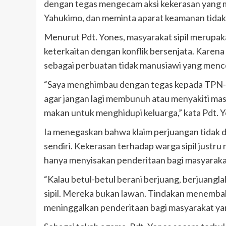
dengan tegas mengecam aksi kekerasan yang m
Yahukimo, dan meminta aparat keamanan tidak
Menurut Pdt. Yones, masyarakat sipil merupaka
keterkaitan dengan konflik bersenjata. Karena 
sebagai perbuatan tidak manusiawi yang menced
“Saya menghimbau dengan tegas kepada TPN-
agar jangan lagi membunuh atau menyakiti masy
makan untuk menghidupi keluarga,” kata Pdt. Y
Ia menegaskan bahwa klaim perjuangan tidak d
sendiri. Kekerasan terhadap warga sipil just
hanya menyisakan penderitaan bagi masyaraka
“Kalau betul-betul berani berjuang, berjuang
sipil. Mereka bukan lawan. Tindakan menembak w
meninggalkan penderitaan bagi masyarakat yang