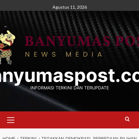
Skip
Agustus 11, 2026
to
content
anyumaspost.c
INFORMASI TERKINI DAN TERUPDATE
Primary
Menu
HOME
TERKINI
TEGAKKAN DEMOKRASI, PERBEDAAN PILIHAN