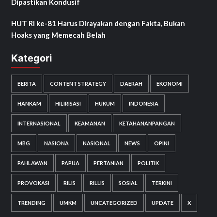
Dipastikan Kondusif
HUT RI ke-81 Harus Dirayakan dengan Fakta, Bukan
Hoaks yang Memecah Belah
Kategori
BERITA
CONTENT STRATEGY
DAERAH
EKONOMI
HANKAM
HILIRISASI
HUKUM
INDONESIA
INTERNASIONAL
KEAMANAN
KETAHANANPANGAN
MBG
NASIONA
NASIONAL
NEWS
OPINI
PAHLAWAN
PAPUA
PERTANIAN
POLITIK
PROVOKASI
RILIS
RILLIS
SOSIAL
TERKINI
TRENDING
UMKM
UNCATEGORIZED
UPDATE
X