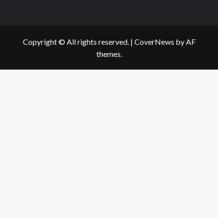
Copyright © All rights reserved.
|
CoverNews
by AF
themes.