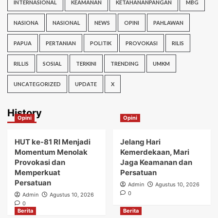
INTERNASIONAL
KEAMANAN
KETAHANANPANGAN
MBG
NASIONA
NASIONAL
NEWS
OPINI
PAHLAWAN
PAPUA
PERTANIAN
POLITIK
PROVOKASI
RILIS
RILLIS
SOSIAL
TERKINI
TRENDING
UMKM
UNCATEGORIZED
UPDATE
X
History
Opini
Opini
HUT ke-81 RI Menjadi
Jelang Hari
Momentum Menolak
Kemerdekaan, Mari
Provokasi dan
Jaga Keamanan dan
Memperkuat
Persatuan
Persatuan
Admin
Agustus 10, 2026
0
Admin
Agustus 10, 2026
0
Berita
Berita