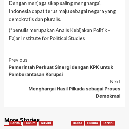
Dengan menjaga sikap saling menghargai,
Indonesia dapat terus maju sebagai negara yang
demokratis dan pluralis.
)*penulis merupakan Analis Kebijakan Politik –
Fajar Institute for Political Studies
Post
Previous
Pemerintah Perkuat Sinergi dengan KPK untuk
Navigation
Pemberantasan Korupsi
Next
Menghargai Hasil Pilkada sebagai Proses
Demokrasi
More Stories
Berita
Hukum
Terkini
Berita
Hukum
Terkini