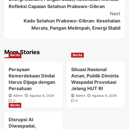
Navigation
Refleksi Capaian Setahun Prabowo-Gibran
Next
Kado Setahun Prabowo-Gibran: Kesehatan
Merata, Pangan Melimpah, Energi Stabil
More Stories
Berita
Berita
Perayaan
Situasi Nasional
Kemerdekaan Dinilai
Aman, Publik Diminta
Harus Dijaga dengan
Waspadai Provokasi
Persatuan
Jelang HUT RI
Admin
Agustus 9, 2026
Admin
Agustus 9, 2026
0
0
Berita
Disrupsi AI
Diwaspadai,