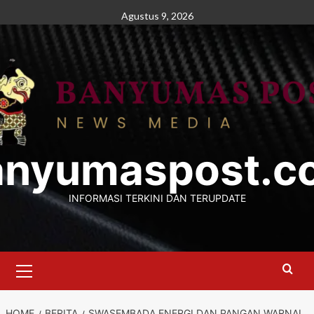
Skip
Agustus 9, 2026
to
content
anyumaspost.c
INFORMASI TERKINI DAN TERUPDATE
Primary
Menu
HOME
BERITA
SWASEMBADA ENERGI DAN PANGAN WARNAI