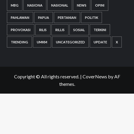
MBG
NASIONA
NASIONAL
NEWS
OPINI
PAHLAWAN
PAPUA
PERTANIAN
POLITIK
PROVOKASI
RILIS
RILLIS
SOSIAL
TERKINI
TRENDING
UMKM
UNCATEGORIZED
UPDATE
X
Copyright © All rights reserved.
|
CoverNews
by AF
themes.