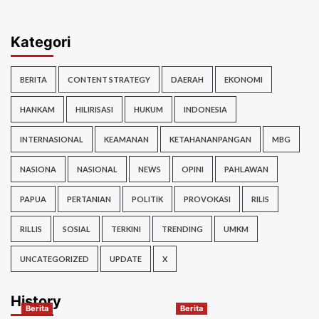
Kategori
BERITA
CONTENT STRATEGY
DAERAH
EKONOMI
HANKAM
HILIRISASI
HUKUM
INDONESIA
INTERNASIONAL
KEAMANAN
KETAHANANPANGAN
MBG
NASIONA
NASIONAL
NEWS
OPINI
PAHLAWAN
PAPUA
PERTANIAN
POLITIK
PROVOKASI
RILIS
RILLIS
SOSIAL
TERKINI
TRENDING
UMKM
UNCATEGORIZED
UPDATE
X
History
Berita
Berita