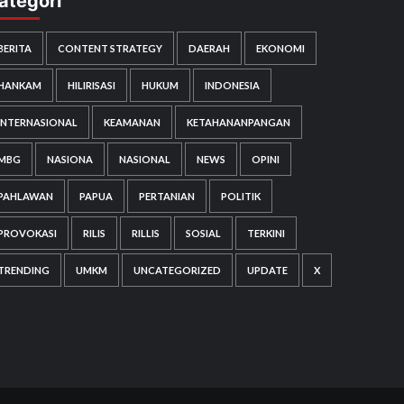
ategori
BERITA
CONTENT STRATEGY
DAERAH
EKONOMI
HANKAM
HILIRISASI
HUKUM
INDONESIA
INTERNASIONAL
KEAMANAN
KETAHANANPANGAN
MBG
NASIONA
NASIONAL
NEWS
OPINI
PAHLAWAN
PAPUA
PERTANIAN
POLITIK
PROVOKASI
RILIS
RILLIS
SOSIAL
TERKINI
TRENDING
UMKM
UNCATEGORIZED
UPDATE
X