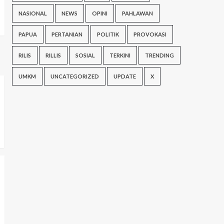
NASIONAL
NEWS
OPINI
PAHLAWAN
PAPUA
PERTANIAN
POLITIK
PROVOKASI
RILIS
RILLIS
SOSIAL
TERKINI
TRENDING
UMKM
UNCATEGORIZED
UPDATE
X