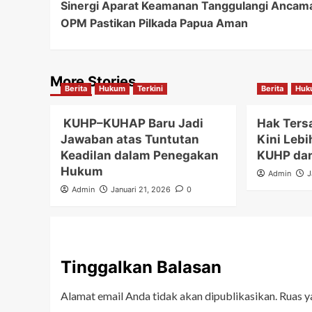
Sinergi Aparat Keamanan Tanggulangi Ancam
Navigation
OPM Pastikan Pilkada Papua Aman
More Stories
Berita
Hukum
Terkini
Berita
Huk
KUHP–KUHAP Baru Jadi
Hak Ters
Jawaban atas Tuntutan
Kini Lebi
Keadilan dalam Penegakan
KUHP da
Hukum
Admin
J
Admin
Januari 21, 2026
0
Tinggalkan Balasan
Alamat email Anda tidak akan dipublikasikan.
Ruas y