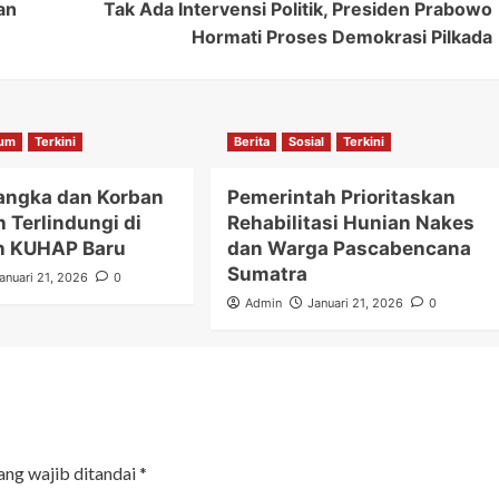
an
Tak Ada Intervensi Politik, Presiden Prabowo
Hormati Proses Demokrasi Pilkada
um
Terkini
Berita
Sosial
Terkini
angka dan Korban
Pemerintah Prioritaskan
h Terlindungi di
Rehabilitasi Hunian Nakes
n KUHAP Baru
dan Warga Pascabencana
Sumatra
anuari 21, 2026
0
Admin
Januari 21, 2026
0
ang wajib ditandai
*