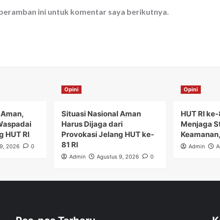
 peramban ini untuk komentar saya berikutnya.
Opini
Opini
l Aman,
Situasi Nasional Aman
HUT RI ke
 Waspadai
Harus Dijaga dari
Menjaga St
g HUT RI
Provokasi Jelang HUT ke-
Keamanan,
81 RI
9, 2026
0
Admin
A
Admin
Agustus 9, 2026
0