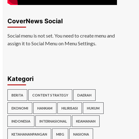
CoverNews Social
Social menu is not set. You need to create menu and
assign it to Social Menu on Menu Settings.
Kategori
BERITA
CONTENT STRATEGY
DAERAH
EKONOMI
HANKAM
HILIRISASI
HUKUM
INDONESIA
INTERNASIONAL
KEAMANAN
KETAHANANPANGAN
MBG
NASIONA