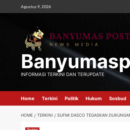
Skip
Agustus 9, 2026
to
content
Banyumasp
INFORMASI TERKINI DAN TERUPDATE
Home
Terkini
Politik
Hukum
Sosbud
HOME
TERKINI
SUFMI DASCO TEGASKAN DUKUNGAN 
Terkini