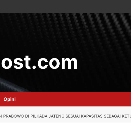
ost.com
Opini
PRABOWO DI PILKADA JATENG SESUAI KAPASITAS SEBAGAI KET