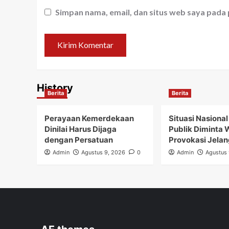
Simpan nama, email, dan situs web saya pada
History
Berita
Berita
Perayaan Kemerdekaan
Situasi Nasiona
Dinilai Harus Dijaga
Publik Diminta
dengan Persatuan
Provokasi Jelan
Admin
Agustus 9, 2026
0
Admin
Agustus 