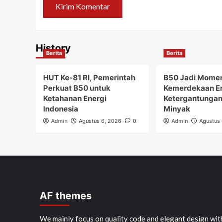
History
Berita
Berita
HUT Ke-81 RI, Pemerintah
B50 Jadi Mome
Perkuat B50 untuk
Kemerdekaan En
Ketahanan Energi
Ketergantungan
Indonesia
Minyak
Admin
Agustus 6, 2026
0
Admin
Agustus 
AF themes
We mainly focus on quality code and elegant design wit