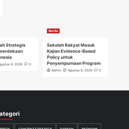
Berita
h Strategis
Sekolah Rakyat Masuk
merdekaan
Kajian Evidence-Based
onesia
Policy untuk
Penyempurnaan Program
gustus 6, 2026
0
Admin
Agustus 6, 2026
0
ategori
BERITA
CONTENT STRATEGY
DAERAH
EKONOMI