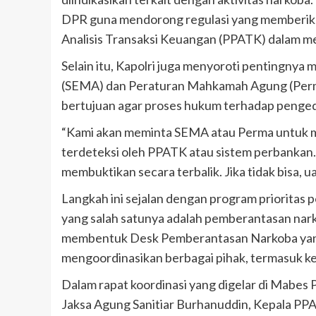
DPR guna mendorong regulasi yang memberika
Analisis Transaksi Keuangan (PPATK) dalam 
Selain itu, Kapolri juga menyoroti pentingn
(SEMA) dan Peraturan Mahkamah Agung (Perma)
bertujuan agar proses hukum terhadap pengedar
“Kami akan meminta SEMA atau Perma untuk 
terdeteksi oleh PPATK atau sistem perbankan. 
membuktikan secara terbalik. Jika tidak bisa, u
Langkah ini sejalan dengan program prioritas
yang salah satunya adalah pemberantasan nar
membentuk Desk Pemberantasan Narkoba yang 
mengoordinasikan berbagai pihak, termasuk kej
Dalam rapat koordinasi yang digelar di Mabes P
Jaksa Agung Sanitiar Burhanuddin, Kepala PP