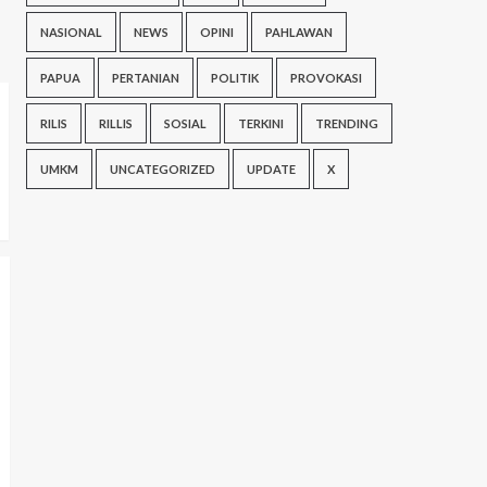
NASIONAL
NEWS
OPINI
PAHLAWAN
PAPUA
PERTANIAN
POLITIK
PROVOKASI
RILIS
RILLIS
SOSIAL
TERKINI
TRENDING
UMKM
UNCATEGORIZED
UPDATE
X