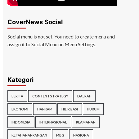
CoverNews Social
Social menu is not set. You need to create menu and
assign it to Social Menu on Menu Settings.
Kategori
BERITA
CONTENT STRATEGY
DAERAH
EKONOMI
HANKAM
HILIRISASI
HUKUM
INDONESIA
INTERNASIONAL
KEAMANAN
KETAHANANPANGAN
MBG
NASIONA