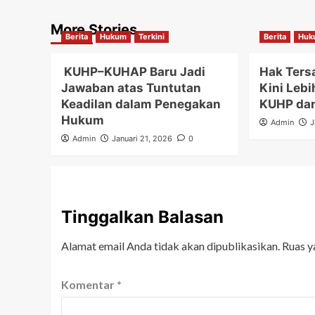
More Stories
Berita
Hukum
Terkini
Berita
Huk
KUHP–KUHAP Baru Jadi
Hak Ters
Jawaban atas Tuntutan
Kini Lebi
Keadilan dalam Penegakan
KUHP da
Hukum
Admin
J
Admin
Januari 21, 2026
0
Tinggalkan Balasan
Alamat email Anda tidak akan dipublikasikan.
Ruas y
Komentar
*