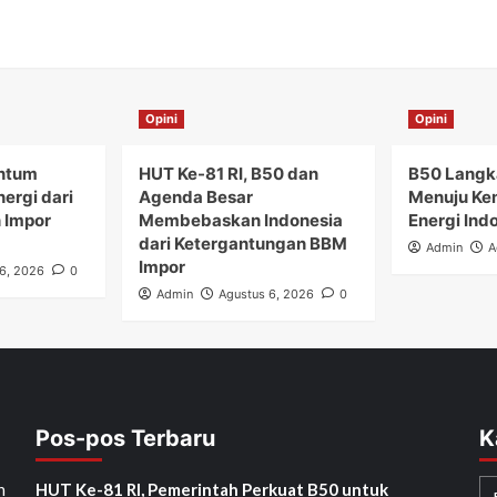
Opini
Opini
ntum
HUT Ke-81 RI, B50 dan
B50 Langka
ergi dari
Agenda Besar
Menuju Ke
 Impor
Membebaskan Indonesia
Energi Ind
dari Ketergantungan BBM
Admin
A
Impor
6, 2026
0
Admin
Agustus 6, 2026
0
Pos-pos Terbaru
K
h
HUT Ke-81 RI, Pemerintah Perkuat B50 untuk