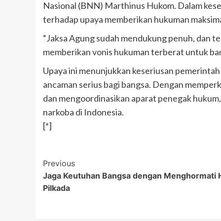
Nasional (BNN) Marthinus Hukom. Dalam kese
terhadap upaya memberikan hukuman maksimal 
“Jaksa Agung sudah mendukung penuh, dan t
memberikan vonis hukuman terberat untuk band
Upaya ini menunjukkan keseriusan pemerintah
ancaman serius bagi bangsa. Dengan memperke
dan mengoordinasikan aparat penegak hukum, 
narkoba di Indonesia.
[*]
Post
Previous
Jaga Keutuhan Bangsa dengan Menghormati H
Navigation
Pilkada