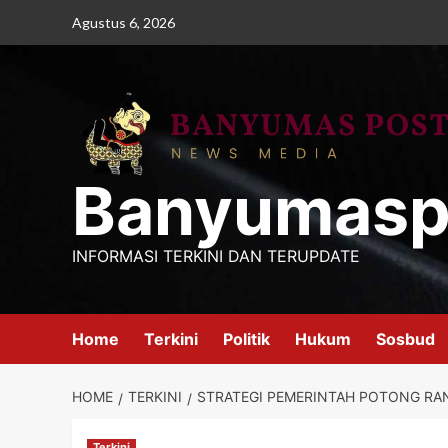
Skip
Agustus 6, 2026
to
content
Banyumasp
INFORMASI TERKINI DAN TERUPDATE
Home
Terkini
Politik
Hukum
Sosbud
HOME
TERKINI
STRATEGI PEMERINTAH POTONG RA
Terkini