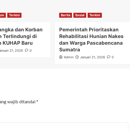
um
Terkini
Berita
Sosial
Terkini
angka dan Korban
Pemerintah Prioritaskan
h Terlindungi di
Rehabilitasi Hunian Nakes
n KUHAP Baru
dan Warga Pascabencana
Sumatra
anuari 21, 2026
0
Admin
Januari 21, 2026
0
ang wajib ditandai
*