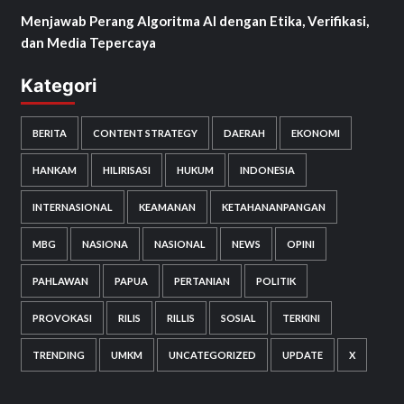
Menjawab Perang Algoritma AI dengan Etika, Verifikasi,
dan Media Tepercaya
Kategori
BERITA
CONTENT STRATEGY
DAERAH
EKONOMI
HANKAM
HILIRISASI
HUKUM
INDONESIA
INTERNASIONAL
KEAMANAN
KETAHANANPANGAN
MBG
NASIONA
NASIONAL
NEWS
OPINI
PAHLAWAN
PAPUA
PERTANIAN
POLITIK
PROVOKASI
RILIS
RILLIS
SOSIAL
TERKINI
TRENDING
UMKM
UNCATEGORIZED
UPDATE
X