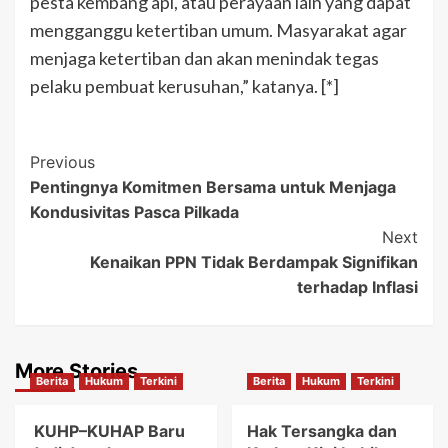
pesta kembang api, atau perayaan lain yang dapat
mengganggu ketertiban umum. Masyarakat agar
menjaga ketertiban dan akan menindak tegas
pelaku pembuat kerusuhan,” katanya. [*]
Post
Previous
Pentingnya Komitmen Bersama untuk Menjaga
Navigation
Kondusivitas Pasca Pilkada
Next
Kenaikan PPN Tidak Berdampak Signifikan
terhadap Inflasi
More Stories
Berita
Hukum
Terkini
Berita
Hukum
Terkini
KUHP–KUHAP Baru
Hak Tersangka dan