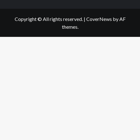
Copyright © All rights reserved.
|
CoverNews
by AF
themes.