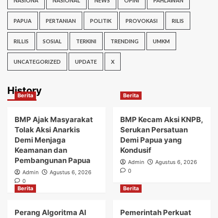
NASIONA
NASIONAL
NEWS
OPINI
PAHLAWAN
PAPUA
PERTANIAN
POLITIK
PROVOKASI
RILIS
RILLIS
SOSIAL
TERKINI
TRENDING
UMKM
UNCATEGORIZED
UPDATE
X
History
Berita
Berita
BMP Ajak Masyarakat
BMP Kecam Aksi KNPB,
Tolak Aksi Anarkis
Serukan Persatuan
Demi Menjaga
Demi Papua yang
Keamanan dan
Kondusif
Pembangunan Papua
Admin
Agustus 6, 2026
0
Admin
Agustus 6, 2026
0
Berita
Berita
Perang Algoritma AI
Pemerintah Perkuat