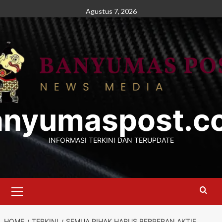
Skip
Agustus 7, 2026
to
content
anyumaspost.c
INFORMASI TERKINI DAN TERUPDATE
Primary
Menu
HOME
TERKINI
SEMUA PIHAK HARUS BERPERAN AKTIF