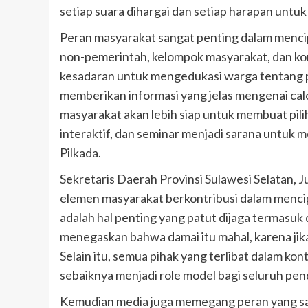
setiap suara dihargai dan setiap harapan untu
Peran masyarakat sangat penting dalam mencip
non-pemerintah, kelompok masyarakat, dan ko
kesadaran untuk mengedukasi warga tentang p
memberikan informasi yang jelas mengenai ca
masyarakat akan lebih siap untuk membuat pilih
interaktif, dan seminar menjadi sarana untu
Pilkada.
Sekretaris Daerah Provinsi Sulawesi Selatan
elemen masyarakat berkontribusi dalam mencip
adalah hal penting yang patut dijaga termasuk
menegaskan bahwa damai itu mahal, karena jika
Selain itu, semua pihak yang terlibat dalam kon
sebaiknya menjadi role model bagi seluruh p
Kemudian media juga memegang peran yang sa