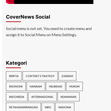
CoverNews Social
Social menu is not set. You need to create menu and
assign it to Social Menu on Menu Settings.
Kategori
BERITA
CONTENT STRATEGY
DAERAH
EKONOMI
HANKAM
HILIRISASI
HUKUM
INDONESIA
INTERNASIONAL
KEAMANAN
KETAHANANPANGAN
MBG
NASIONA