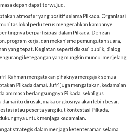
k masa depan dapat terwujud.
takan atmosfer yang positif selama Pilkada. Organisasi
munitas lokal perlu terus mengerahkan kampanye
entingnya berpartisipasi dalam Pilkada. Dengan
lon, program kerja, dan mekanisme pemungutan suara,
an yang tepat. Kegiatan seperti diskusi publik, dialog
k mengurangi ketegangan yang mungkin muncul menjelang
, Jufri Rahman mengatakan pihaknya mengajak semua
takan Pilkada damai. Jufri juga mengatakan, kedamaian
 dalam masa berlangsungnya Pilkada, sekaligus
 damai itu dirusak, maka ongkosnya akan lebih besar.
testasi atau peserta yang ikut kontestasi Pilkada,
endukungnya untuk menjaga kedamaian.
ngat strategis dalam menjaga ketenteraman selama