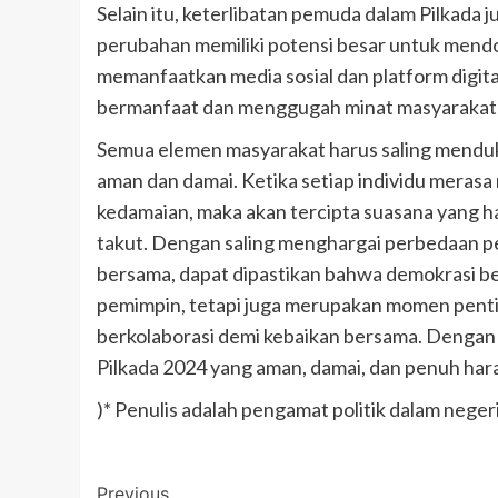
Selain itu, keterlibatan pemuda dalam Pilkada
perubahan memiliki potensi besar untuk mendo
memanfaatkan media sosial dan platform digit
bermanfaat dan menggugah minat masyarakat u
Semua elemen masyarakat harus saling mendu
aman dan damai. Ketika setiap individu meras
kedamaian, maka akan tercipta suasana yang ha
takut. Dengan saling menghargai perbedaan p
bersama, dapat dipastikan bahwa demokrasi ber
pemimpin, tetapi juga merupakan momen pen
berkolaborasi demi kebaikan bersama. Dengan 
Pilkada 2024 yang aman, damai, dan penuh har
)* Penulis adalah pengamat politik dalam neger
Post
Previous