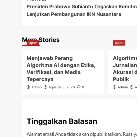
Presiden Prabowo Subianto Tegaskan Komit
Navigation
Lanjutkan Pembangunan IKN Nusantara
More Stories
Opini
Opini
Menjawab Perang
Algoritm
Algoritma AI dengan Etika,
Jurnalis
Verifikasi, dan Media
Akurasi 
Tepercaya
Publik
Admin
Agustus 6, 2026
0
Admin
A
Tinggalkan Balasan
Alamat email Anda tidak akan dipublikasikan.
Ruas y