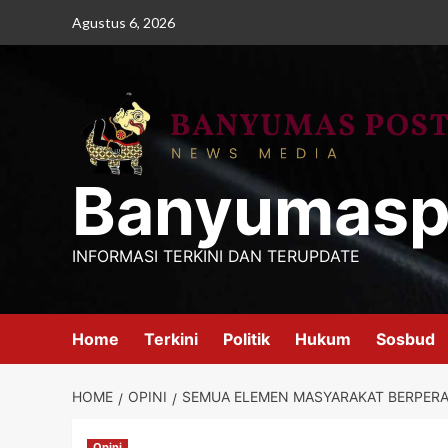
Skip
Agustus 6, 2026
to
content
Banyumasp
INFORMASI TERKINI DAN TERUPDATE
Home
Terkini
Politik
Hukum
Sosbud
HOME
OPINI
SEMUA ELEMEN MASYARAKAT BERPERA
Opini