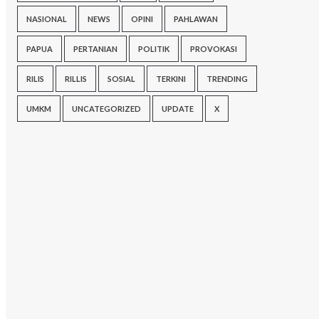
NASIONAL
NEWS
OPINI
PAHLAWAN
PAPUA
PERTANIAN
POLITIK
PROVOKASI
RILIS
RILLIS
SOSIAL
TERKINI
TRENDING
UMKM
UNCATEGORIZED
UPDATE
X