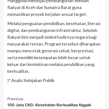
Hanggodo meninjau pembangunan Sekolah
Rakyat di Aceh dan Sumatra Barat guna
memastikan proyek berjalan sesuai target.
Melalui penguatan pendidikan, kesehatan, literasi
digital, dan pembangunan infrastruktur, Sekolah
Rakyat kini menjadi simbol hadirnya negara bagi
masyarakat rentan. Program tersebut diharapkan
mampu mencetak generasi sehat, berprestasi,
serta memiliki kesempatan lebih besar untuk
keluar dari kemiskinan melalui pendidikan yang
berkualitas.
)* Analis Kebijakan Publik
Post
Previous
100 Juta CKG: Kesehatan Berkualitas Nggak
Navigation