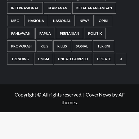
INTERNASIONAL
KEAMANAN
KETAHANANPANGAN
MBG
NASIONA
NASIONAL
NEWS
OPINI
PAHLAWAN
PAPUA
PERTANIAN
POLITIK
PROVOKASI
RILIS
RILLIS
SOSIAL
TERKINI
TRENDING
UMKM
UNCATEGORIZED
UPDATE
X
Copyright © All rights reserved.
|
CoverNews
by AF
themes.