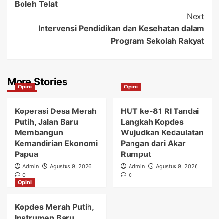
Boleh Telat
Next
Intervensi Pendidikan dan Kesehatan dalam
Program Sekolah Rakyat
More Stories
Opini
Opini
Koperasi Desa Merah
HUT ke-81 RI Tandai
Putih, Jalan Baru
Langkah Kopdes
Membangun
Wujudkan Kedaulatan
Kemandirian Ekonomi
Pangan dari Akar
Papua
Rumput
Admin
Agustus 9, 2026
Admin
Agustus 9, 2026
0
0
Opini
Kopdes Merah Putih,
Instrumen Baru