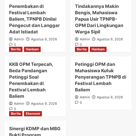
Penembakan di
Tindakannya Makin
Festival Lembah
Bengis, Mahasiswa
Baliem, TPNPB Dinilai
Papua Usir TPNPB-
Pengecut dan Langgar
OPM Dari Lingkungan
Adat Istiadat
Warga Sipil
Admin
Agustus 9, 2026
Admin
Agustus 9, 2026
0
0
Berita
Hankam
Berita
Hankam
KKB OPM Terpecah,
Petinggi OPM dan
Beda Pandangan
Mahasiswa Kutuk
Petinggi Soal
Penyerangan TPNPB di
Penembakan di
Festival Lembah
Festival Lembah
Baliem
Baliem
Admin
Agustus 9, 2026
0
Admin
Agustus 9, 2026
0
Berita
Ekonomi
Sinergi KDMP dan MBG
Bukti Program