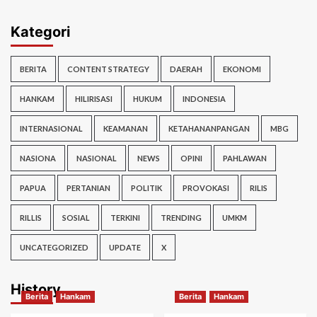
Kategori
BERITA
CONTENT STRATEGY
DAERAH
EKONOMI
HANKAM
HILIRISASI
HUKUM
INDONESIA
INTERNASIONAL
KEAMANAN
KETAHANANPANGAN
MBG
NASIONA
NASIONAL
NEWS
OPINI
PAHLAWAN
PAPUA
PERTANIAN
POLITIK
PROVOKASI
RILIS
RILLIS
SOSIAL
TERKINI
TRENDING
UMKM
UNCATEGORIZED
UPDATE
X
History
Berita
Hankam
Berita
Hankam