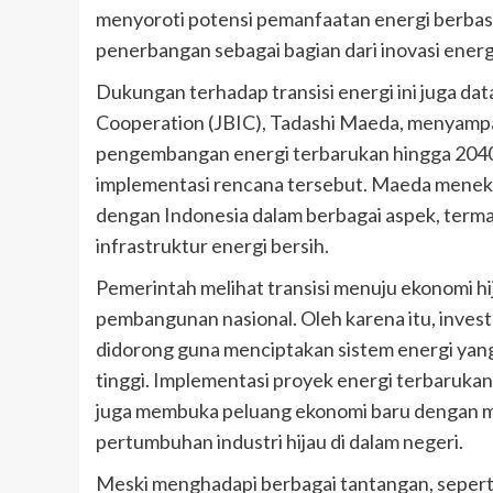
menyoroti potensi pemanfaatan energi berbasi
penerbangan sebagai bagian dari inovasi energ
Dukungan terhadap transisi energi ini juga da
Cooperation (JBIC), Tadashi Maeda, menyampa
pengembangan energi terbarukan hingga 2040,
implementasi rencana tersebut. Maeda menek
dengan Indonesia dalam berbagai aspek, termas
infrastruktur energi bersih.
Pemerintah melihat transisi menuju ekonomi hij
pembangunan nasional. Oleh karena itu, investa
didorong guna menciptakan sistem energi yang 
tinggi. Implementasi proyek energi terbarukan
juga membuka peluang ekonomi baru dengan m
pertumbuhan industri hijau di dalam negeri.
Meski menghadapi berbagai tantangan, seperti 