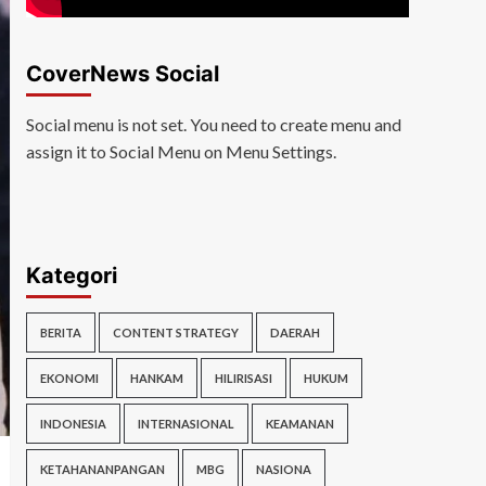
CoverNews Social
Social menu is not set. You need to create menu and
assign it to Social Menu on Menu Settings.
Kategori
BERITA
CONTENT STRATEGY
DAERAH
EKONOMI
HANKAM
HILIRISASI
HUKUM
INDONESIA
INTERNASIONAL
KEAMANAN
KETAHANANPANGAN
MBG
NASIONA