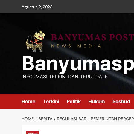
Skip
Agustus 9, 2026
to
content
Banyumasp
INFORMASI TERKINI DAN TERUPDATE
Home
Terkini
Politik
Hukum
Sosbud
HOME
BERITA
REGULASI BARU PEMERINTAH PERCEP
Berita