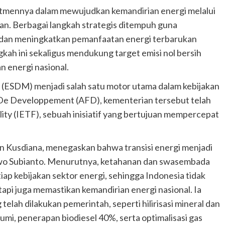
tmennya dalam mewujudkan kemandirian energi melalui
utan. Berbagai langkah strategis ditempuh guna
 dan meningkatkan pemanfaatan energi terbarukan
gkah ini sekaligus mendukung target emisi nol bersih
 energi nasional.
(ESDM) menjadi salah satu motor utama dalam kebijakan
e De Developpement (AFD), kementerian tersebut telah
ity (IETF), sebuah inisiatif yang bertujuan mempercepat
 Kusdiana, menegaskan bahwa transisi energi menjadi
owo Subianto. Menurutnya, ketahanan dan swasembada
iap kebijakan sektor energi, sehingga Indonesia tidak
api juga memastikan kemandirian energi nasional. Ia
lah dilakukan pemerintah, seperti hilirisasi mineral dan
bumi, penerapan biodiesel 40%, serta optimalisasi gas