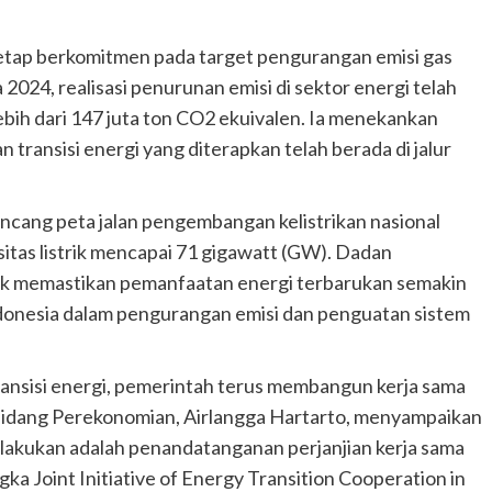
tetap berkomitmen pada target pengurangan emisi gas
24, realisasi penurunan emisi di sektor energi telah
bih dari 147 juta ton CO2 ekuivalen. Ia menekankan
 transisi energi yang diterapkan telah berada di jalur
ancang peta jalan pengembangan kelistrikan nasional
itas listrik mencapai 71 gigawatt (GW). Dadan
uk memastikan pemanfaatan energi terbarukan semakin
ndonesia dalam pengurangan emisi dan penguatan sistem
ansisi energi, pemerintah terus membangun kerja sama
Bidang Perekonomian, Airlangga Hartarto, menyampaikan
ilakukan adalah penandatanganan perjanjian kerja sama
a Joint Initiative of Energy Transition Cooperation in