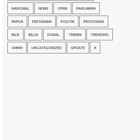
NASIONAL
NEWS
OPINI
PAHLAWAN
PAPUA
PERTANIAN
POLITIK
PROVOKASI
RILIS
RILLIS
SOSIAL
TERKINI
TRENDING
UMKM
UNCATEGORIZED
UPDATE
X