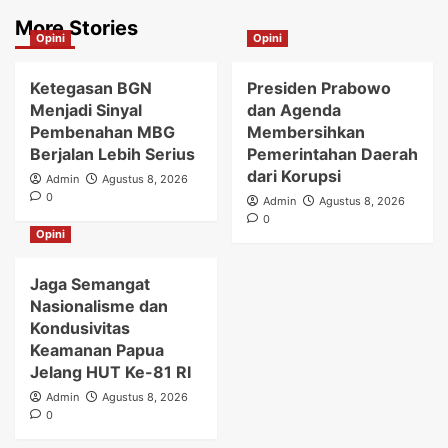
More Stories
Opini
Opini
Ketegasan BGN
Presiden Prabowo
Menjadi Sinyal
dan Agenda
Pembenahan MBG
Membersihkan
Berjalan Lebih Serius
Pemerintahan Daerah
dari Korupsi
Admin
Agustus 8, 2026
0
Admin
Agustus 8, 2026
0
Opini
Jaga Semangat
Nasionalisme dan
Kondusivitas
Keamanan Papua
Jelang HUT Ke-81 RI
Admin
Agustus 8, 2026
0