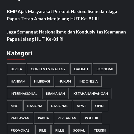
BMP Ajak Masyarakat Perkuat Nasionalisme dan Jaga
Papua Tetap Aman Menjelang HUT Ke-81 RI
Jaga Semangat Nasionalisme dan Kondusivitas Keamanan
Papua Jelang HUT Ke-81 RI
Kategori
BERITA
CONTENT STRATEGY
DAERAH
EKONOMI
HANKAM
HILIRISASI
HUKUM
INDONESIA
INTERNASIONAL
KEAMANAN
KETAHANANPANGAN
MBG
NASIONA
NASIONAL
NEWS
OPINI
PAHLAWAN
PAPUA
PERTANIAN
POLITIK
PROVOKASI
RILIS
RILLIS
SOSIAL
TERKINI