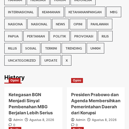
INTERNASIONAL
KEAMANAN
KETAHANANPANGAN
MBG
NASIONA
NASIONAL
NEWS
OPINI
PAHLAWAN
PAPUA
PERTANIAN
POLITIK
PROVOKASI
RILIS
RILLIS
SOSIAL
TERKINI
TRENDING
UMKM
UNCATEGORIZED
UPDATE
X
History
Opini
Opini
Ketegasan BGN
Presiden Prabowo dan
Menjadi Sinyal
Agenda Membersihkan
Pembenahan MBG
Pemerintahan Daerah
Berjalan Lebih Serius
dari Korupsi
Admin
Agustus 8, 2026
Admin
Agustus 8, 2026
0
0