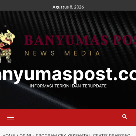
Skip
Agustus 8, 2026
to
content
anyumaspost.c
INFORMASI TERKINI DAN TERUPDATE
Primary
Menu
HOME
OPINI
PROGRAM CEK KESEHATAN GRATIS PRABOWO