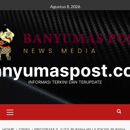
Skip
Agustus 8, 2026
to
content
anyumaspost.c
INFORMASI TERKINI DAN TERUPDATE
Primary
Menu
HOME
OPINI
PROGRAM 3 JUTA RUMAH WUJUDKAN RUMAH