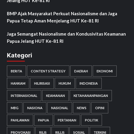
Jelang HUT Ke-81 RI
BMP Ajak Masyarakat Perkuat Nasionalisme dan Jaga
Papua Tetap Aman Menjelang HUT Ke-81 RI
Jaga Semangat Nasionalisme dan Kondusivitas Keamanan
Papua Jelang HUT Ke-81 RI
Kategori
BERITA
CONTENT STRATEGY
DAERAH
EKONOMI
HANKAM
HILIRISASI
HUKUM
INDONESIA
INTERNASIONAL
KEAMANAN
KETAHANANPANGAN
MBG
NASIONA
NASIONAL
NEWS
OPINI
PAHLAWAN
PAPUA
PERTANIAN
POLITIK
PROVOKASI
RILIS
RILLIS
SOSIAL
TERKINI