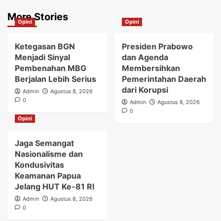
More Stories
Opini
Opini
Ketegasan BGN
Presiden Prabowo
Menjadi Sinyal
dan Agenda
Pembenahan MBG
Membersihkan
Berjalan Lebih Serius
Pemerintahan Daerah
dari Korupsi
Admin
Agustus 8, 2026
0
Admin
Agustus 8, 2026
0
Opini
Jaga Semangat
Nasionalisme dan
Kondusivitas
Keamanan Papua
Jelang HUT Ke-81 RI
Admin
Agustus 8, 2026
0