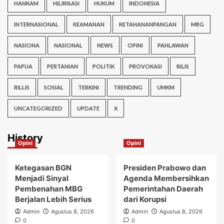
HANKAM
HILIRISASI
HUKUM
INDONESIA
INTERNASIONAL
KEAMANAN
KETAHANANPANGAN
MBG
NASIONA
NASIONAL
NEWS
OPINI
PAHLAWAN
PAPUA
PERTANIAN
POLITIK
PROVOKASI
RILIS
RILLIS
SOSIAL
TERKINI
TRENDING
UMKM
UNCATEGORIZED
UPDATE
X
History
Opini
Opini
Ketegasan BGN
Presiden Prabowo dan
Menjadi Sinyal
Agenda Membersihkan
Pembenahan MBG
Pemerintahan Daerah
Berjalan Lebih Serius
dari Korupsi
Admin
Agustus 8, 2026
Admin
Agustus 8, 2026
0
0