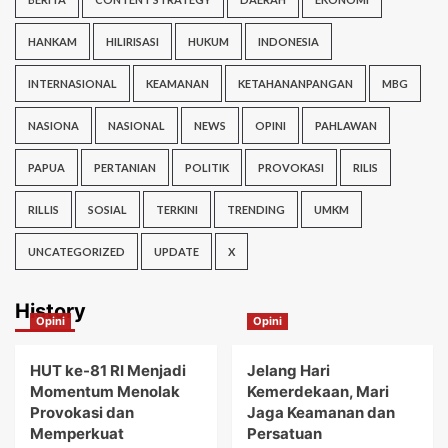
HANKAM
HILIRISASI
HUKUM
INDONESIA
INTERNASIONAL
KEAMANAN
KETAHANANPANGAN
MBG
NASIONA
NASIONAL
NEWS
OPINI
PAHLAWAN
PAPUA
PERTANIAN
POLITIK
PROVOKASI
RILIS
RILLIS
SOSIAL
TERKINI
TRENDING
UMKM
UNCATEGORIZED
UPDATE
X
History
Opini
Opini
HUT ke-81 RI Menjadi
Jelang Hari
Momentum Menolak
Kemerdekaan, Mari
Provokasi dan
Jaga Keamanan dan
Memperkuat
Persatuan