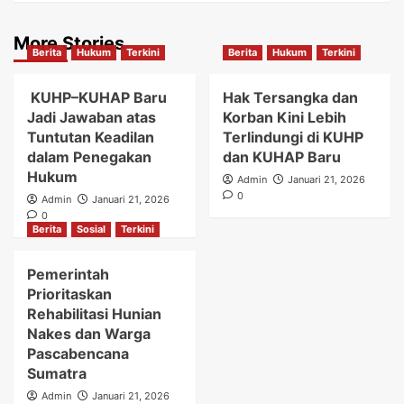
More Stories
Berita
Hukum
Terkini
Berita
Hukum
Terkini
KUHP–KUHAP Baru
Hak Tersangka dan
Jadi Jawaban atas
Korban Kini Lebih
Tuntutan Keadilan
Terlindungi di KUHP
dalam Penegakan
dan KUHAP Baru
Hukum
Admin
Januari 21, 2026
0
Admin
Januari 21, 2026
0
Berita
Sosial
Terkini
Pemerintah
Prioritaskan
Rehabilitasi Hunian
Nakes dan Warga
Pascabencana
Sumatra
Admin
Januari 21, 2026