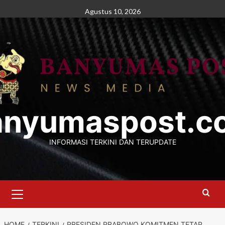
Skip
Agustus 10, 2026
to
content
anyumaspost.c
INFORMASI TERKINI DAN TERUPDATE
Primary
Menu
HOME
TERKINI
PRESIDEN PRABOWO KOMITMEN TETAP