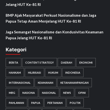
Jelang HUT Ke-81 RI
BMP Ajak Masyarakat Perkuat Nasionalisme dan Jaga
Papua Tetap Aman Menjelang HUT Ke-81 RI
Jaga Semangat Nasionalisme dan Kondusivitas Keamanan
Papua Jelang HUT Ke-81 RI
Kategori
BERITA
CONTENT STRATEGY
DAERAH
EKONOMI
HANKAM
HILIRISASI
HUKUM
INDONESIA
INTERNASIONAL
KEAMANAN
KETAHANANPANGAN
MBG
NASIONA
NASIONAL
NEWS
OPINI
PAHLAWAN
PAPUA
PERTANIAN
POLITIK