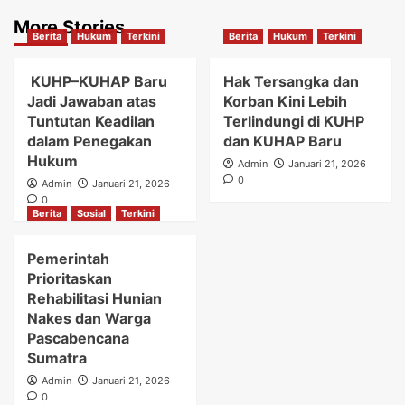
More Stories
Berita
Hukum
Terkini
Berita
Hukum
Terkini
KUHP–KUHAP Baru
Hak Tersangka dan
Jadi Jawaban atas
Korban Kini Lebih
Tuntutan Keadilan
Terlindungi di KUHP
dalam Penegakan
dan KUHAP Baru
Hukum
Admin
Januari 21, 2026
0
Admin
Januari 21, 2026
0
Berita
Sosial
Terkini
Pemerintah
Prioritaskan
Rehabilitasi Hunian
Nakes dan Warga
Pascabencana
Sumatra
Admin
Januari 21, 2026
0