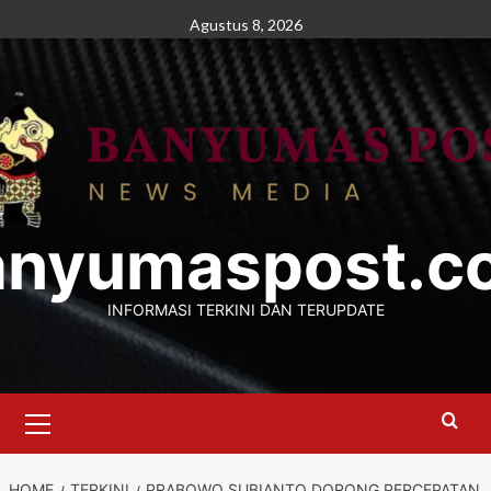
Skip
Agustus 8, 2026
to
content
anyumaspost.c
INFORMASI TERKINI DAN TERUPDATE
Primary
Menu
HOME
TERKINI
PRABOWO SUBIANTO DORONG PERCEPATAN