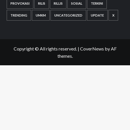
PROVOKASI
RILIS
RILLIS
SOSIAL
TERKINI
TRENDING
UMKM
UNCATEGORIZED
UPDATE
X
Copyright © All rights reserved.
|
CoverNews
by AF
themes.