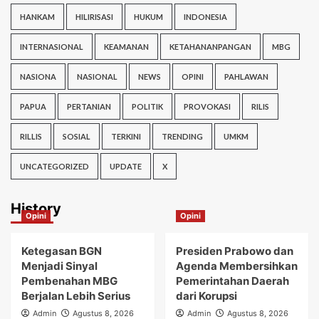
HANKAM
HILIRISASI
HUKUM
INDONESIA
INTERNASIONAL
KEAMANAN
KETAHANANPANGAN
MBG
NASIONA
NASIONAL
NEWS
OPINI
PAHLAWAN
PAPUA
PERTANIAN
POLITIK
PROVOKASI
RILIS
RILLIS
SOSIAL
TERKINI
TRENDING
UMKM
UNCATEGORIZED
UPDATE
X
History
Opini
Opini
Ketegasan BGN
Presiden Prabowo dan
Menjadi Sinyal
Agenda Membersihkan
Pembenahan MBG
Pemerintahan Daerah
Berjalan Lebih Serius
dari Korupsi
Admin
Agustus 8, 2026
Admin
Agustus 8, 2026