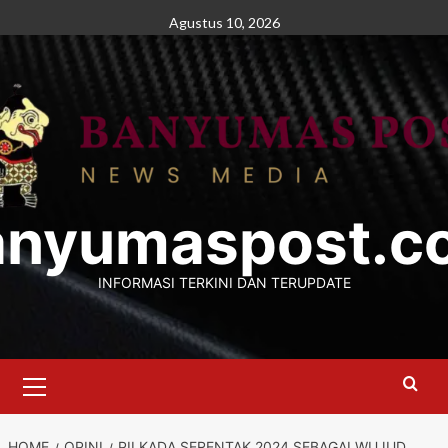
Skip
Agustus 10, 2026
to
content
anyumaspost.c
INFORMASI TERKINI DAN TERUPDATE
Primary
Menu
HOME
OPINI
PILKADA SERENTAK 2024 SEBAGAI WUJUD