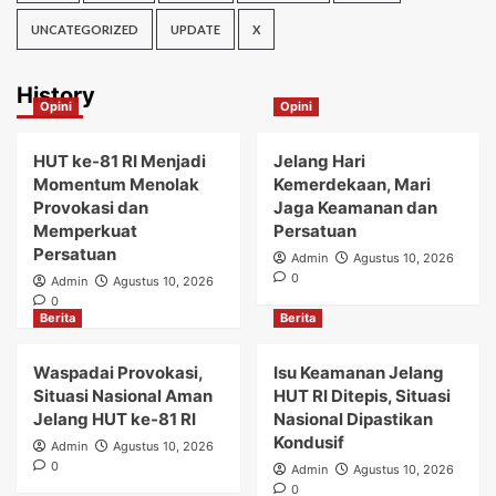
UNCATEGORIZED
UPDATE
X
History
Opini
Opini
HUT ke-81 RI Menjadi
Jelang Hari
Momentum Menolak
Kemerdekaan, Mari
Provokasi dan
Jaga Keamanan dan
Memperkuat
Persatuan
Persatuan
Admin
Agustus 10, 2026
0
Admin
Agustus 10, 2026
0
Berita
Berita
Waspadai Provokasi,
Isu Keamanan Jelang
Situasi Nasional Aman
HUT RI Ditepis, Situasi
Jelang HUT ke-81 RI
Nasional Dipastikan
Kondusif
Admin
Agustus 10, 2026
0
Admin
Agustus 10, 2026
0