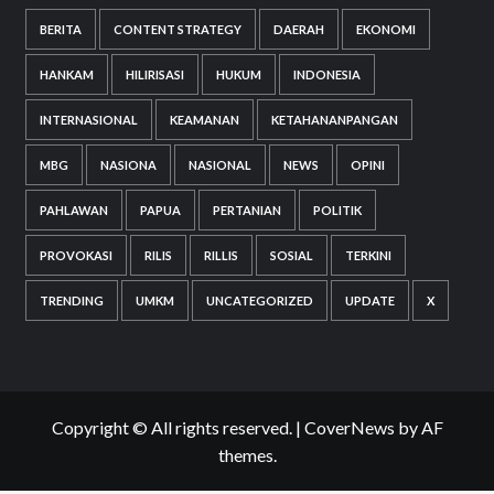
BERITA
CONTENT STRATEGY
DAERAH
EKONOMI
HANKAM
HILIRISASI
HUKUM
INDONESIA
INTERNASIONAL
KEAMANAN
KETAHANANPANGAN
MBG
NASIONA
NASIONAL
NEWS
OPINI
PAHLAWAN
PAPUA
PERTANIAN
POLITIK
PROVOKASI
RILIS
RILLIS
SOSIAL
TERKINI
TRENDING
UMKM
UNCATEGORIZED
UPDATE
X
Copyright © All rights reserved.
|
CoverNews
by AF
themes.