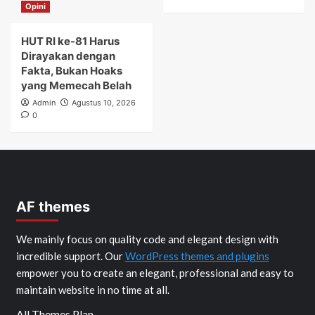
Opini
HUT RI ke-81 Harus
Dirayakan dengan
Fakta, Bukan Hoaks
yang Memecah Belah
Admin
Agustus 10, 2026
0
AF themes
We mainly focus on quality code and elegant design with
incredible support. Our
WordPress themes and plugins
empower you to create an elegant, professional and easy to
maintain website in no time at all.
All Themes Plan