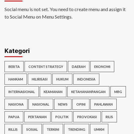
Social menu is not set. You need to create menu and assign it
to Social Menu on Menu Settings.
Kategori
BERITA
CONTENT STRATEGY
DAERAH
EKONOMI
HANKAM
HILIRISASI
HUKUM
INDONESIA
INTERNASIONAL
KEAMANAN
KETAHANANPANGAN
MBG
NASIONA
NASIONAL
NEWS
OPINI
PAHLAWAN
PAPUA
PERTANIAN
POLITIK
PROVOKASI
RILIS
RILLIS
SOSIAL
TERKINI
TRENDING
UMKM