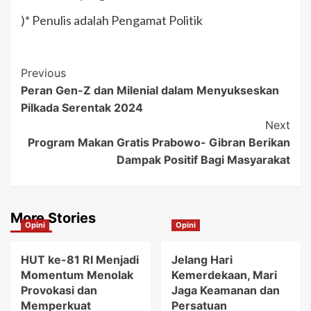
)* Penulis adalah Pengamat Politik
Post
Previous
Peran Gen-Z dan Milenial dalam Menyukseskan
Navigation
Pilkada Serentak 2024
Next
Program Makan Gratis Prabowo- Gibran Berikan
Dampak Positif Bagi Masyarakat
More Stories
Opini
Opini
HUT ke-81 RI Menjadi
Jelang Hari
Momentum Menolak
Kemerdekaan, Mari
Provokasi dan
Jaga Keamanan dan
Memperkuat
Persatuan