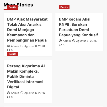
More Stories
Berita
Berita
BMP Ajak Masyarakat
BMP Kecam Aksi
Tolak Aksi Anarkis
KNPB, Serukan
Demi Menjaga
Persatuan Demi
Keamanan dan
Papua yang Kondusif
Pembangunan Papua
Admin
Agustus 6, 2026
0
Admin
Agustus 6, 2026
0
Berita
Perang Algoritma AI
Makin Kompleks,
Publik Diminta
Verifikasi Informasi
Digital
Admin
Agustus 6, 2026
0