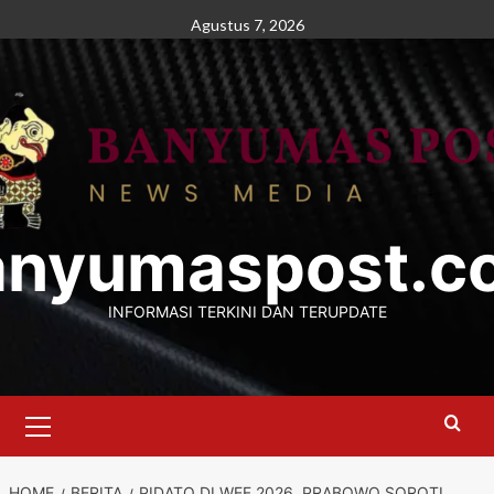
Skip
Agustus 7, 2026
to
content
anyumaspost.c
INFORMASI TERKINI DAN TERUPDATE
Primary
Menu
HOME
BERITA
PIDATO DI WEF 2026, PRABOWO SOROTI