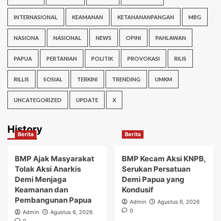
INTERNASIONAL
KEAMANAN
KETAHANANPANGAN
MBG
NASIONA
NASIONAL
NEWS
OPINI
PAHLAWAN
PAPUA
PERTANIAN
POLITIK
PROVOKASI
RILIS
RILLIS
SOSIAL
TERKINI
TRENDING
UMKM
UNCATEGORIZED
UPDATE
X
History
Berita
Berita
BMP Ajak Masyarakat
BMP Kecam Aksi KNPB,
Tolak Aksi Anarkis
Serukan Persatuan
Demi Menjaga
Demi Papua yang
Keamanan dan
Kondusif
Pembangunan Papua
Admin
Agustus 6, 2026
0
Admin
Agustus 6, 2026
0