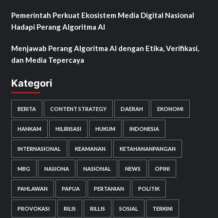
Pemerintah Perkuat Ekosistem Media Digital Nasional
Hadapi Perang Algoritma AI
Menjawab Perang Algoritma AI dengan Etika, Verifikasi,
dan Media Tepercaya
Kategori
BERITA
CONTENT STRATEGY
DAERAH
EKONOMI
HANKAM
HILIRISASI
HUKUM
INDONESIA
INTERNASIONAL
KEAMANAN
KETAHANANPANGAN
MBG
NASIONA
NASIONAL
NEWS
OPINI
PAHLAWAN
PAPUA
PERTANIAN
POLITIK
PROVOKASI
RILIS
RILLIS
SOSIAL
TERKINI