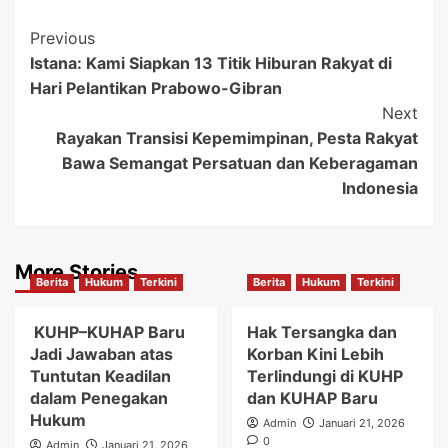
Post
Previous
Istana: Kami Siapkan 13 Titik Hiburan Rakyat di
Navigation
Hari Pelantikan Prabowo-Gibran
Next
Rayakan Transisi Kepemimpinan, Pesta Rakyat
Bawa Semangat Persatuan dan Keberagaman
Indonesia
More Stories
Berita
Hukum
Terkini
Berita
Hukum
Terkini
KUHP–KUHAP Baru
Hak Tersangka dan
Jadi Jawaban atas
Korban Kini Lebih
Tuntutan Keadilan
Terlindungi di KUHP
dalam Penegakan
dan KUHAP Baru
Hukum
Admin
Januari 21, 2026
0
Admin
Januari 21, 2026