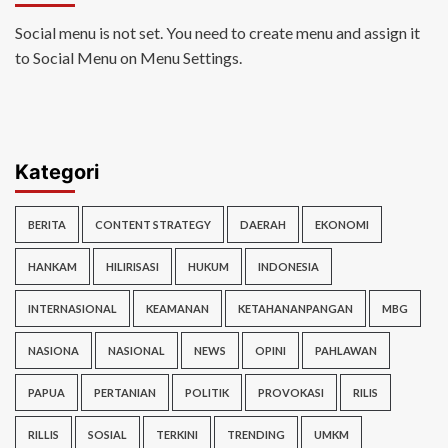
Social menu is not set. You need to create menu and assign it
to Social Menu on Menu Settings.
Kategori
BERITA
CONTENT STRATEGY
DAERAH
EKONOMI
HANKAM
HILIRISASI
HUKUM
INDONESIA
INTERNASIONAL
KEAMANAN
KETAHANANPANGAN
MBG
NASIONA
NASIONAL
NEWS
OPINI
PAHLAWAN
PAPUA
PERTANIAN
POLITIK
PROVOKASI
RILIS
RILLIS
SOSIAL
TERKINI
TRENDING
UMKM