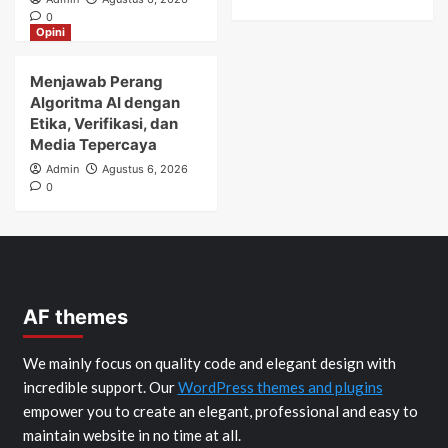
0
Opini
Menjawab Perang
Algoritma AI dengan
Etika, Verifikasi, dan
Media Tepercaya
Admin
Agustus 6, 2026
0
AF themes
We mainly focus on quality code and elegant design with
incredible support. Our
WordPress themes and plugins
empower you to create an elegant, professional and easy to
maintain website in no time at all.