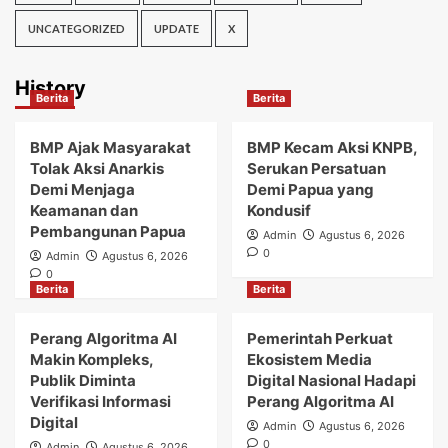
UNCATEGORIZED
UPDATE
X
History
Berita
Berita
BMP Ajak Masyarakat
BMP Kecam Aksi KNPB,
Tolak Aksi Anarkis
Serukan Persatuan
Demi Menjaga
Demi Papua yang
Keamanan dan
Kondusif
Pembangunan Papua
Admin
Agustus 6, 2026
0
Admin
Agustus 6, 2026
0
Berita
Berita
Perang Algoritma AI
Pemerintah Perkuat
Makin Kompleks,
Ekosistem Media
Publik Diminta
Digital Nasional Hadapi
Verifikasi Informasi
Perang Algoritma AI
Digital
Admin
Agustus 6, 2026
0
Admin
Agustus 6, 2026