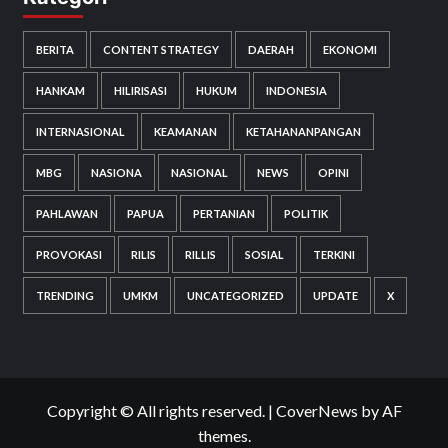
BERITA
CONTENT STRATEGY
DAERAH
EKONOMI
HANKAM
HILIRISASI
HUKUM
INDONESIA
INTERNASIONAL
KEAMANAN
KETAHANANPANGAN
MBG
NASIONA
NASIONAL
NEWS
OPINI
PAHLAWAN
PAPUA
PERTANIAN
POLITIK
PROVOKASI
RILIS
RILLIS
SOSIAL
TERKINI
TRENDING
UMKM
UNCATEGORIZED
UPDATE
X
Copyright © All rights reserved.
|
CoverNews
by AF
themes.