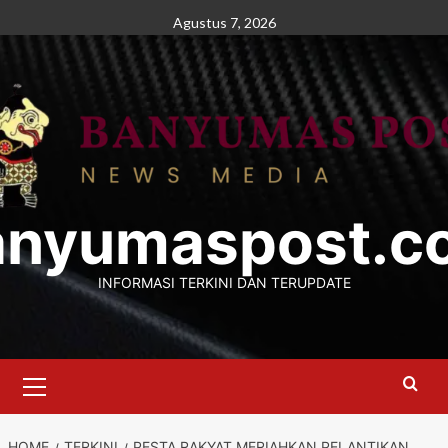
Skip
Agustus 7, 2026
to
content
anyumaspost.c
INFORMASI TERKINI DAN TERUPDATE
Primary
Menu
HOME
TERKINI
PESTA RAKYAT MERIAHKAN PELANTIKAN