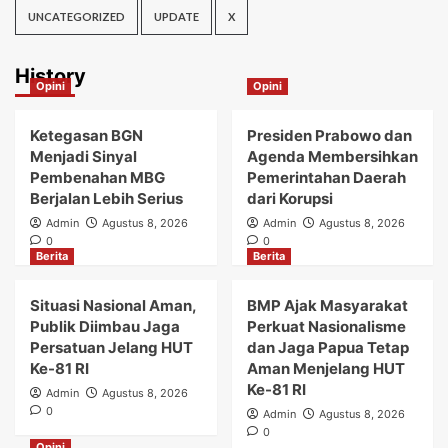
UNCATEGORIZED
UPDATE
X
History
Opini
Opini
Ketegasan BGN
Presiden Prabowo dan
Menjadi Sinyal
Agenda Membersihkan
Pembenahan MBG
Pemerintahan Daerah
Berjalan Lebih Serius
dari Korupsi
Admin
Agustus 8, 2026
Admin
Agustus 8, 2026
0
0
Berita
Berita
Situasi Nasional Aman,
BMP Ajak Masyarakat
Publik Diimbau Jaga
Perkuat Nasionalisme
Persatuan Jelang HUT
dan Jaga Papua Tetap
Ke-81 RI
Aman Menjelang HUT
Ke-81 RI
Admin
Agustus 8, 2026
0
Admin
Agustus 8, 2026
0
Opini