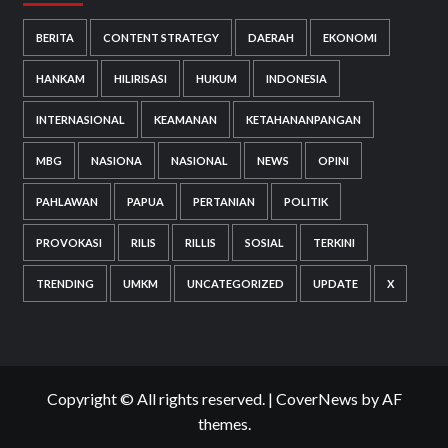
BERITA
CONTENT STRATEGY
DAERAH
EKONOMI
HANKAM
HILIRISASI
HUKUM
INDONESIA
INTERNASIONAL
KEAMANAN
KETAHANANPANGAN
MBG
NASIONA
NASIONAL
NEWS
OPINI
PAHLAWAN
PAPUA
PERTANIAN
POLITIK
PROVOKASI
RILIS
RILLIS
SOSIAL
TERKINI
TRENDING
UMKM
UNCATEGORIZED
UPDATE
X
Copyright © All rights reserved.
|
CoverNews
by AF
themes.