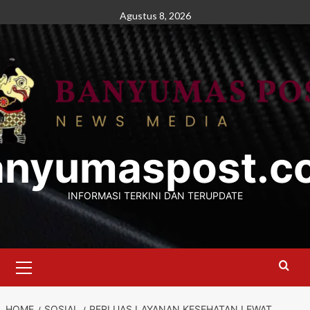
Skip
Agustus 8, 2026
to
content
anyumaspost.c
INFORMASI TERKINI DAN TERUPDATE
Primary
Menu
HOME
SOSIAL
PERLUAS LAYANAN KESEHATAN LEWAT