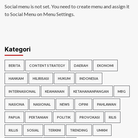
Social menu is not set. You need to create menu and assign it
to Social Menu on Menu Settings.
Kategori
BERITA
CONTENT STRATEGY
DAERAH
EKONOMI
HANKAM
HILIRISASI
HUKUM
INDONESIA
INTERNASIONAL
KEAMANAN
KETAHANANPANGAN
MBG
NASIONA
NASIONAL
NEWS
OPINI
PAHLAWAN
PAPUA
PERTANIAN
POLITIK
PROVOKASI
RILIS
RILLIS
SOSIAL
TERKINI
TRENDING
UMKM