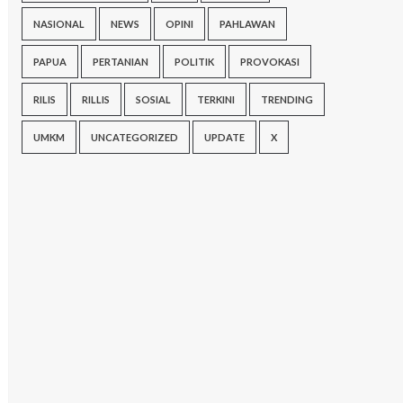
NASIONAL
NEWS
OPINI
PAHLAWAN
PAPUA
PERTANIAN
POLITIK
PROVOKASI
RILIS
RILLIS
SOSIAL
TERKINI
TRENDING
UMKM
UNCATEGORIZED
UPDATE
X