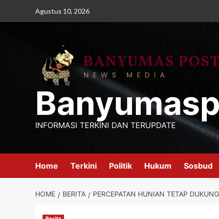
Skip
Agustus 10, 2026
to
content
Banyumasp
INFORMASI TERKINI DAN TERUPDATE
Home
Terkini
Politik
Hukum
Sosbud
HOME
BERITA
PERCEPATAN HUNIAN TETAP DUKUNG
Berita