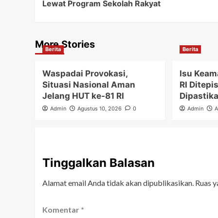
Lewat Program Sekolah Rakyat
More Stories
Berita
Berita
Waspadai Provokasi,
Isu Keam
Situasi Nasional Aman
RI Ditepi
Jelang HUT ke-81 RI
Dipastik
Admin
Agustus 10, 2026
0
Admin
A
Tinggalkan Balasan
Alamat email Anda tidak akan dipublikasikan.
Ruas y
Komentar
*