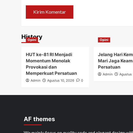
History
Opini
Opini
HUT ke-81 RI Menjadi
Jelang Hari Ke
Momentum Menolak
Mari Jaga Keam
Provokasi dan
Persatuan
Memperkuat Persatuan
Admin
Agustus 
Admin
Agustus 10, 2026
0
AF themes
We mainly focus on quality code and elegant design wit