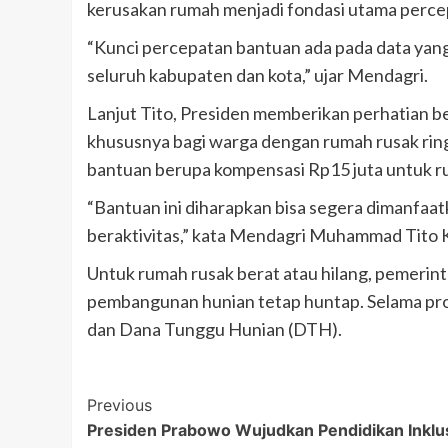
kerusakan rumah menjadi fondasi utama perc
“Kunci percepatan bantuan ada pada data yang 
seluruh kabupaten dan kota,” ujar Mendagri.
Lanjut Tito, Presiden memberikan perhatian be
khususnya bagi warga dengan rumah rusak rin
bantuan berupa kompensasi Rp15 juta untuk ru
“Bantuan ini diharapkan bisa segera dimanfaat
beraktivitas,” kata Mendagri Muhammad Tito 
Untuk rumah rusak berat atau hilang, pemerin
pembangunan hunian tetap huntap. Selama pros
dan Dana Tunggu Hunian (DTH).
Post
Previous
Presiden Prabowo Wujudkan Pendidikan Inklus
Navigation