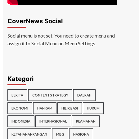
CoverNews Social
Social menu is not set. You need to create menu and
assign it to Social Menu on Menu Settings.
Kategori
BERITA
CONTENT STRATEGY
DAERAH
EKONOMI
HANKAM
HILIRISASI
HUKUM
INDONESIA
INTERNASIONAL
KEAMANAN
KETAHANANPANGAN
MBG
NASIONA