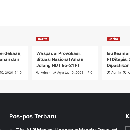
Berita
Berita
merdekaan,
Waspadai Provokasi,
Isu Keama
anan dan
Situasi Nasional Aman
RI Ditepis,
Jelang HUT ke-81 RI
Dipastikan
10, 2026
0
Admin
Agustus 10, 2026
0
Admin
A
Pos-pos Terbaru
K
h
HUT ke-81 RI Menjadi Momentum Menolak Provokasi