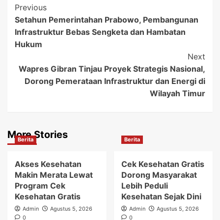
Post
Previous
Setahun Pemerintahan Prabowo, Pembangunan
Navigation
Infrastruktur Bebas Sengketa dan Hambatan
Hukum
Next
Wapres Gibran Tinjau Proyek Strategis Nasional,
Dorong Pemerataan Infrastruktur dan Energi di
Wilayah Timur
More Stories
Berita
Berita
Akses Kesehatan
Cek Kesehatan Gratis
Makin Merata Lewat
Dorong Masyarakat
Program Cek
Lebih Peduli
Kesehatan Gratis
Kesehatan Sejak Dini
Admin
Agustus 5, 2026
Admin
Agustus 5, 2026
0
0