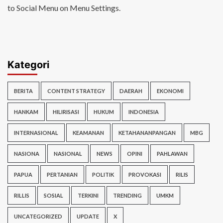
to Social Menu on Menu Settings.
Kategori
BERITA
CONTENT STRATEGY
DAERAH
EKONOMI
HANKAM
HILIRISASI
HUKUM
INDONESIA
INTERNASIONAL
KEAMANAN
KETAHANANPANGAN
MBG
NASIONA
NASIONAL
NEWS
OPINI
PAHLAWAN
PAPUA
PERTANIAN
POLITIK
PROVOKASI
RILIS
RILLIS
SOSIAL
TERKINI
TRENDING
UMKM
UNCATEGORIZED
UPDATE
X