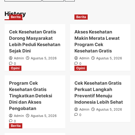
History
Berita
Berita
Cek Kesehatan Gratis
Akses Kesehatan
Dorong Masyarakat
Makin Merata Lewat
Lebih Peduli Kesehatan
Program Cek
Sejak Dini
Kesehatan Gratis
Admin
Agustus 5, 2026
Admin
Agustus 5, 2026
0
0
Opini
Opini
Program Cek
Cek Kesehatan Gratis
Kesehatan Gratis
Perkuat Langkah
Tingkatkan Deteksi
Preventif Menuju
Dini dan Akses
Indonesia Lebih Sehat
Pengobatan
Admin
Agustus 5, 2026
0
Admin
Agustus 5, 2026
0
Berita