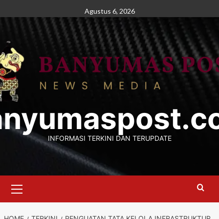
Skip
Agustus 6, 2026
to
content
anyumaspost.c
INFORMASI TERKINI DAN TERUPDATE
Primary
Menu
HOME
TERKINI
PENGUATAN TATA KELOLA INFRASTRUKTUR