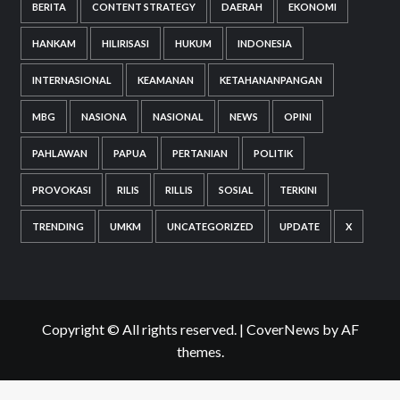
BERITA
CONTENT STRATEGY
DAERAH
EKONOMI
HANKAM
HILIRISASI
HUKUM
INDONESIA
INTERNASIONAL
KEAMANAN
KETAHANANPANGAN
MBG
NASIONA
NASIONAL
NEWS
OPINI
PAHLAWAN
PAPUA
PERTANIAN
POLITIK
PROVOKASI
RILIS
RILLIS
SOSIAL
TERKINI
TRENDING
UMKM
UNCATEGORIZED
UPDATE
X
Copyright © All rights reserved.
|
CoverNews
by AF
themes.