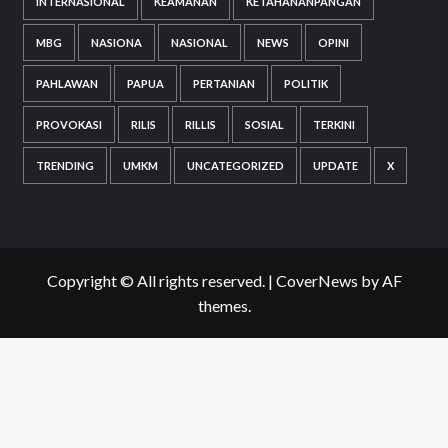
INTERNASIONAL
KEAMANAN
KETAHANANPANGAN
MBG
NASIONA
NASIONAL
NEWS
OPINI
PAHLAWAN
PAPUA
PERTANIAN
POLITIK
PROVOKASI
RILIS
RILLIS
SOSIAL
TERKINI
TRENDING
UMKM
UNCATEGORIZED
UPDATE
X
Copyright © All rights reserved.
|
CoverNews
by AF
themes.