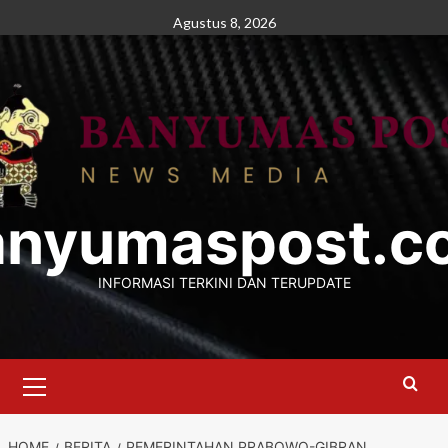
Skip
Agustus 8, 2026
to
content
anyumaspost.c
INFORMASI TERKINI DAN TERUPDATE
Primary
Menu
HOME
BERITA
PEMERINTAHAN PRABOWO-GIBRAN