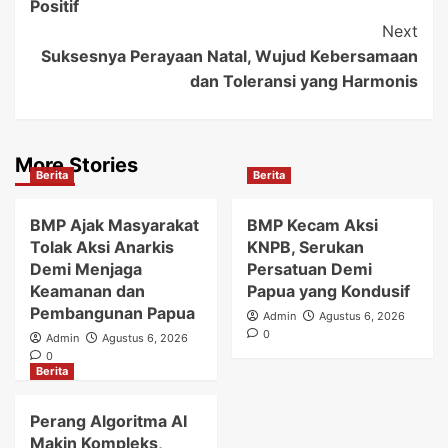
Positif
Next
Suksesnya Perayaan Natal, Wujud Kebersamaan
dan Toleransi yang Harmonis
More Stories
Berita
Berita
BMP Ajak Masyarakat
BMP Kecam Aksi
Tolak Aksi Anarkis
KNPB, Serukan
Demi Menjaga
Persatuan Demi
Keamanan dan
Papua yang Kondusif
Pembangunan Papua
Admin
Agustus 6, 2026
0
Admin
Agustus 6, 2026
0
Berita
Perang Algoritma AI
Makin Kompleks,