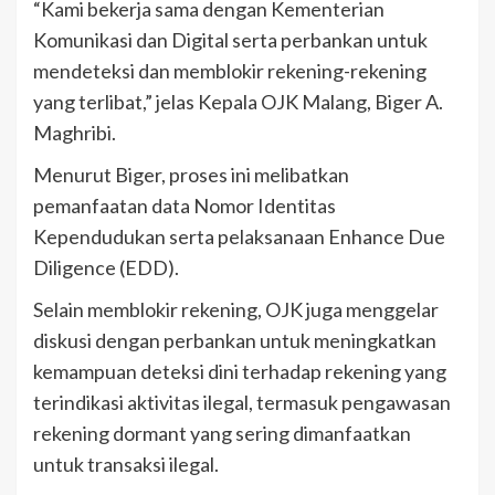
“Kami bekerja sama dengan Kementerian
Komunikasi dan Digital serta perbankan untuk
mendeteksi dan memblokir rekening-rekening
yang terlibat,” jelas Kepala OJK Malang, Biger A.
Maghribi.
Menurut Biger, proses ini melibatkan
pemanfaatan data Nomor Identitas
Kependudukan serta pelaksanaan Enhance Due
Diligence (EDD).
Selain memblokir rekening, OJK juga menggelar
diskusi dengan perbankan untuk meningkatkan
kemampuan deteksi dini terhadap rekening yang
terindikasi aktivitas ilegal, termasuk pengawasan
rekening dormant yang sering dimanfaatkan
untuk transaksi ilegal.