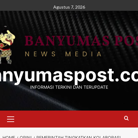
Skip
Agustus 7, 2026
to
content
anyumaspost.c
INFORMASI TERKINI DAN TERUPDATE
Primary
Menu
HOME
OPINI
PEMERINTAH TINGKATKAN KOLABORASI