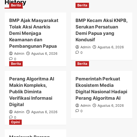
History
Berita
Berita
BMP Ajak Masyarakat
BMP Kecam Aksi KNPB,
Tolak Aksi Anarkis
Serukan Persatuan
Demi Menjaga
Demi Papua yang
Keamanan dan
Kondusif
Pembangunan Papua
Admin
Agustus 6, 2026
0
Admin
Agustus 6, 2026
0
Berita
Berita
Perang Algoritma AI
Pemerintah Perkuat
Makin Kompleks,
Ekosistem Media
Publik Diminta
Digital Nasional Hadapi
Verifikasi Informasi
Perang Algoritma AI
Digital
Admin
Agustus 6, 2026
0
Admin
Agustus 6, 2026
0
Opini