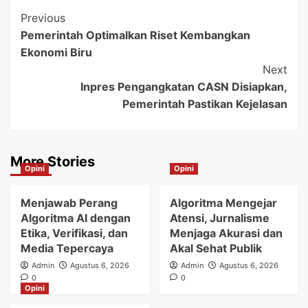
Post
Previous
Pemerintah Optimalkan Riset Kembangkan
Navigation
Ekonomi Biru
Next
Inpres Pengangkatan CASN Disiapkan,
Pemerintah Pastikan Kejelasan
More Stories
Opini
Opini
Menjawab Perang
Algoritma Mengejar
Algoritma AI dengan
Atensi, Jurnalisme
Etika, Verifikasi, dan
Menjaga Akurasi dan
Media Tepercaya
Akal Sehat Publik
Admin
Agustus 6, 2026
Admin
Agustus 6, 2026
0
0
Opini