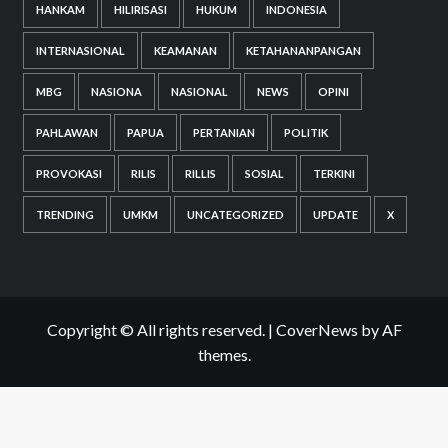
HANKAM
HILIRISASI
HUKUM
INDONESIA
INTERNASIONAL
KEAMANAN
KETAHANANPANGAN
MBG
NASIONA
NASIONAL
NEWS
OPINI
PAHLAWAN
PAPUA
PERTANIAN
POLITIK
PROVOKASI
RILIS
RILLIS
SOSIAL
TERKINI
TRENDING
UMKM
UNCATEGORIZED
UPDATE
X
Copyright © All rights reserved.
|
CoverNews
by AF
themes.