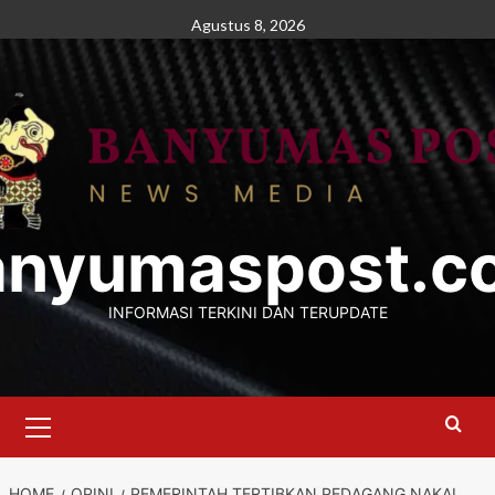
Skip
Agustus 8, 2026
to
content
anyumaspost.c
INFORMASI TERKINI DAN TERUPDATE
Primary
Menu
HOME
OPINI
PEMERINTAH TERTIBKAN PEDAGANG NAKAL