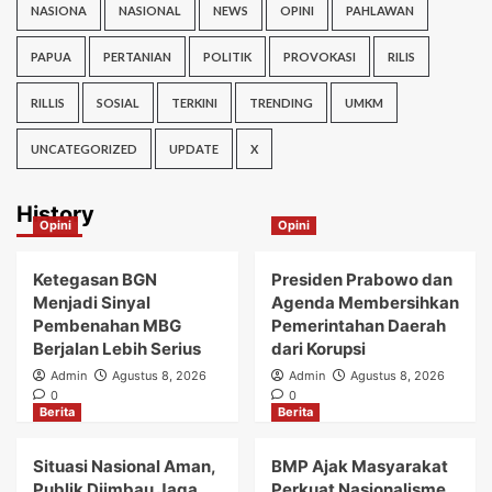
NASIONA
NASIONAL
NEWS
OPINI
PAHLAWAN
PAPUA
PERTANIAN
POLITIK
PROVOKASI
RILIS
RILLIS
SOSIAL
TERKINI
TRENDING
UMKM
UNCATEGORIZED
UPDATE
X
History
Opini
Opini
Ketegasan BGN
Presiden Prabowo dan
Menjadi Sinyal
Agenda Membersihkan
Pembenahan MBG
Pemerintahan Daerah
Berjalan Lebih Serius
dari Korupsi
Admin
Agustus 8, 2026
Admin
Agustus 8, 2026
0
0
Berita
Berita
Situasi Nasional Aman,
BMP Ajak Masyarakat
Publik Diimbau Jaga
Perkuat Nasionalisme