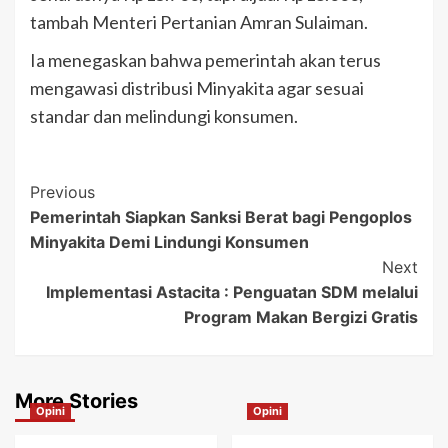
tambah Menteri Pertanian Amran Sulaiman.
Ia menegaskan bahwa pemerintah akan terus
mengawasi distribusi Minyakita agar sesuai
standar dan melindungi konsumen.
Post
Previous
Pemerintah Siapkan Sanksi Berat bagi Pengoplos
Navigation
Minyakita Demi Lindungi Konsumen
Next
Implementasi Astacita : Penguatan SDM melalui
Program Makan Bergizi Gratis
More Stories
Opini
Opini