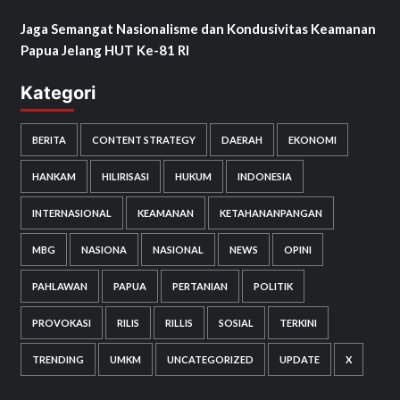
Jaga Semangat Nasionalisme dan Kondusivitas Keamanan
Papua Jelang HUT Ke-81 RI
Kategori
BERITA
CONTENT STRATEGY
DAERAH
EKONOMI
HANKAM
HILIRISASI
HUKUM
INDONESIA
INTERNASIONAL
KEAMANAN
KETAHANANPANGAN
MBG
NASIONA
NASIONAL
NEWS
OPINI
PAHLAWAN
PAPUA
PERTANIAN
POLITIK
PROVOKASI
RILIS
RILLIS
SOSIAL
TERKINI
TRENDING
UMKM
UNCATEGORIZED
UPDATE
X