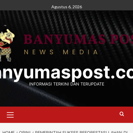
Skip
Agustus 6, 2026
to
content
anyumaspost.c
INFORMASI TERKINI DAN TERUPDATE
Primary
Menu
HOME
OPINI
PEMERINTAH SUKSES REFORESTASI LAHAN DI