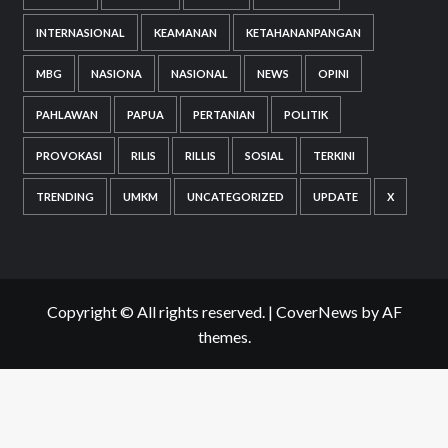
INTERNASIONAL
KEAMANAN
KETAHANANPANGAN
MBG
NASIONA
NASIONAL
NEWS
OPINI
PAHLAWAN
PAPUA
PERTANIAN
POLITIK
PROVOKASI
RILIS
RILLIS
SOSIAL
TERKINI
TRENDING
UMKM
UNCATEGORIZED
UPDATE
X
Copyright © All rights reserved.
|
CoverNews
by AF
themes.