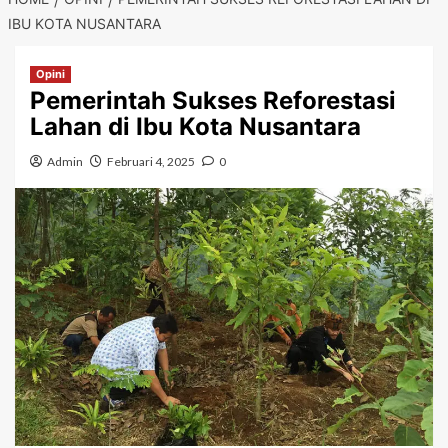
IBU KOTA NUSANTARA
Opini
Pemerintah Sukses Reforestasi
Lahan di Ibu Kota Nusantara
Admin
Februari 4, 2025
0