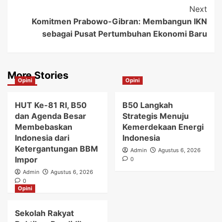
Next
Komitmen Prabowo-Gibran: Membangun IKN
sebagai Pusat Pertumbuhan Ekonomi Baru
More Stories
Opini
Opini
HUT Ke-81 RI, B50
B50 Langkah
dan Agenda Besar
Strategis Menuju
Membebaskan
Kemerdekaan Energi
Indonesia dari
Indonesia
Ketergantungan BBM
Admin
Agustus 6, 2026
Impor
0
Admin
Agustus 6, 2026
0
Opini
Sekolah Rakyat