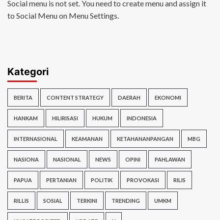
Social menu is not set. You need to create menu and assign it
to Social Menu on Menu Settings.
Kategori
BERITA
CONTENT STRATEGY
DAERAH
EKONOMI
HANKAM
HILIRISASI
HUKUM
INDONESIA
INTERNASIONAL
KEAMANAN
KETAHANANPANGAN
MBG
NASIONA
NASIONAL
NEWS
OPINI
PAHLAWAN
PAPUA
PERTANIAN
POLITIK
PROVOKASI
RILIS
RILLIS
SOSIAL
TERKINI
TRENDING
UMKM