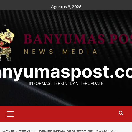
Skip
Agustus 9, 2026
to
content
anyumaspost.c
INFORMASI TERKINI DAN TERUPDATE
Primary
Menu
HOME
TERKINI
PEMERINTAH PERKETAT PENGAMANAN