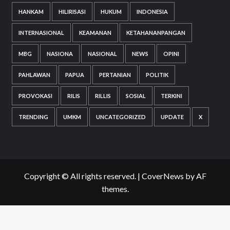
HANKAM
HILIRISASI
HUKUM
INDONESIA
INTERNASIONAL
KEAMANAN
KETAHANANPANGAN
MBG
NASIONA
NASIONAL
NEWS
OPINI
PAHLAWAN
PAPUA
PERTANIAN
POLITIK
PROVOKASI
RILIS
RILLIS
SOSIAL
TERKINI
TRENDING
UMKM
UNCATEGORIZED
UPDATE
X
Copyright © All rights reserved.
|
CoverNews
by AF
themes.