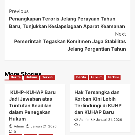
Post
Previous
Penangkapan Teroris Jelang Perayaan Tahun
Navigation
Baru, Tunjukkan Kesiapsiagaan Aparat Keamanan
Next
Pemerintah Tegaskan Komitmen Jaga Stabilitas
Jelang Pergantian Tahun
More Stories
Berita
Hukum
Terkini
Berita
Hukum
Terkini
KUHP–KUHAP Baru
Hak Tersangka dan
Jadi Jawaban atas
Korban Kini Lebih
Tuntutan Keadilan
Terlindungi di KUHP
dalam Penegakan
dan KUHAP Baru
Hukum
Admin
Januari 21, 2026
0
Admin
Januari 21, 2026
0