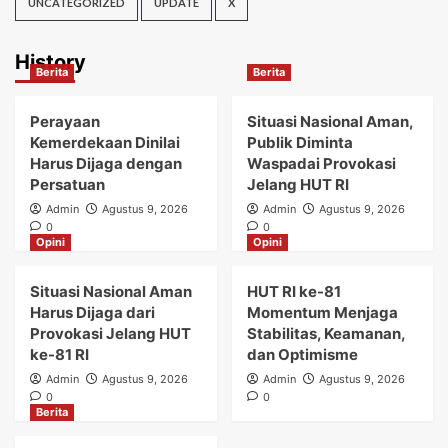
UNCATEGORIZED
UPDATE
X
History
Berita
Berita
Perayaan
Situasi Nasional Aman,
Kemerdekaan Dinilai
Publik Diminta
Harus Dijaga dengan
Waspadai Provokasi
Persatuan
Jelang HUT RI
Admin
Agustus 9, 2026
Admin
Agustus 9, 2026
0
0
Opini
Opini
Situasi Nasional Aman
HUT RI ke-81
Harus Dijaga dari
Momentum Menjaga
Provokasi Jelang HUT
Stabilitas, Keamanan,
ke-81 RI
dan Optimisme
Admin
Agustus 9, 2026
Admin
Agustus 9, 2026
0
0
Berita