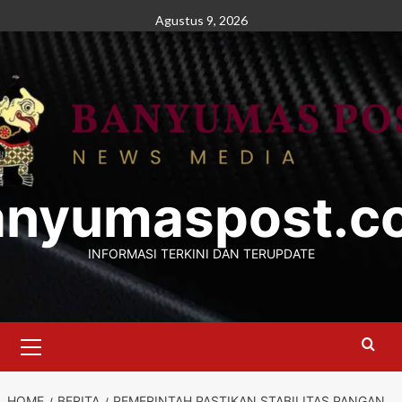
Skip
Agustus 9, 2026
to
content
anyumaspost.c
INFORMASI TERKINI DAN TERUPDATE
Primary
Menu
HOME
BERITA
PEMERINTAH PASTIKAN STABILITAS PANGAN