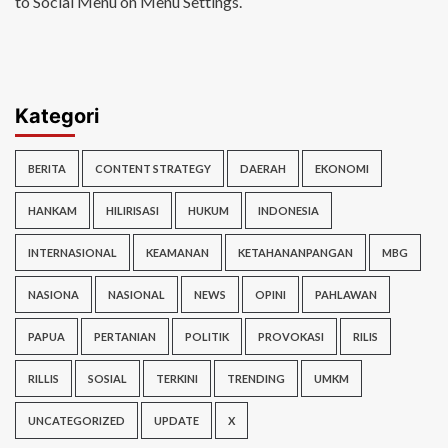
to Social Menu on Menu Settings.
Kategori
BERITA
CONTENT STRATEGY
DAERAH
EKONOMI
HANKAM
HILIRISASI
HUKUM
INDONESIA
INTERNASIONAL
KEAMANAN
KETAHANANPANGAN
MBG
NASIONA
NASIONAL
NEWS
OPINI
PAHLAWAN
PAPUA
PERTANIAN
POLITIK
PROVOKASI
RILIS
RILLIS
SOSIAL
TERKINI
TRENDING
UMKM
UNCATEGORIZED
UPDATE
X