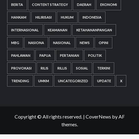
BERITA
CONTENT STRATEGY
DAERAH
EKONOMI
HANKAM
HILIRISASI
HUKUM
INDONESIA
INTERNASIONAL
KEAMANAN
KETAHANANPANGAN
MBG
NASIONA
NASIONAL
NEWS
OPINI
PAHLAWAN
PAPUA
PERTANIAN
POLITIK
PROVOKASI
RILIS
RILLIS
SOSIAL
TERKINI
TRENDING
UMKM
UNCATEGORIZED
UPDATE
X
Copyright © All rights reserved.
|
CoverNews
by AF
themes.