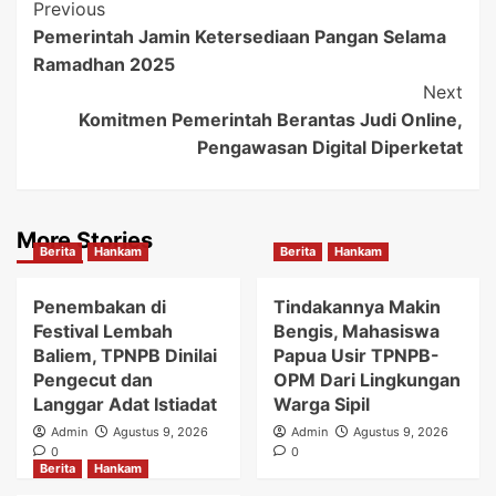
Post
Previous
Pemerintah Jamin Ketersediaan Pangan Selama
Navigation
Ramadhan 2025
Next
Komitmen Pemerintah Berantas Judi Online,
Pengawasan Digital Diperketat
More Stories
Berita
Hankam
Berita
Hankam
Penembakan di
Tindakannya Makin
Festival Lembah
Bengis, Mahasiswa
Baliem, TPNPB Dinilai
Papua Usir TPNPB-
Pengecut dan
OPM Dari Lingkungan
Langgar Adat Istiadat
Warga Sipil
Admin
Agustus 9, 2026
Admin
Agustus 9, 2026
0
0
Berita
Hankam