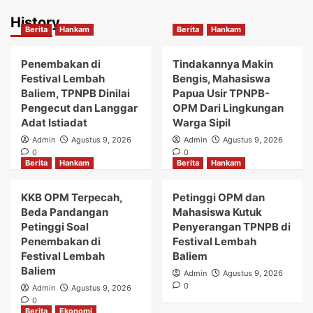
History
Berita
Hankam
Berita
Hankam
Penembakan di
Tindakannya Makin
Festival Lembah
Bengis, Mahasiswa
Baliem, TPNPB Dinilai
Papua Usir TPNPB-
Pengecut dan Langgar
OPM Dari Lingkungan
Adat Istiadat
Warga Sipil
Admin
Agustus 9, 2026
Admin
Agustus 9, 2026
0
0
Berita
Hankam
Berita
Hankam
KKB OPM Terpecah,
Petinggi OPM dan
Beda Pandangan
Mahasiswa Kutuk
Petinggi Soal
Penyerangan TPNPB di
Penembakan di
Festival Lembah
Festival Lembah
Baliem
Baliem
Admin
Agustus 9, 2026
0
Admin
Agustus 9, 2026
0
Berita
Ekonomi