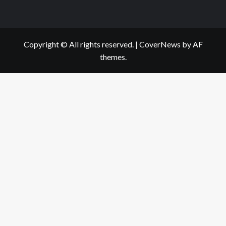
Copyright © All rights reserved.
|
CoverNews
by AF
themes.