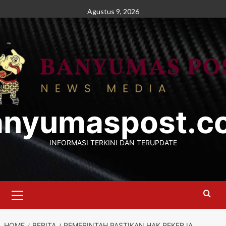
Skip
Agustus 9, 2026
to
content
anyumaspost.c
INFORMASI TERKINI DAN TERUPDATE
Primary
Menu
HOME
BERITA
PEMERINTAH PASTIKAN HAK PEKERJA