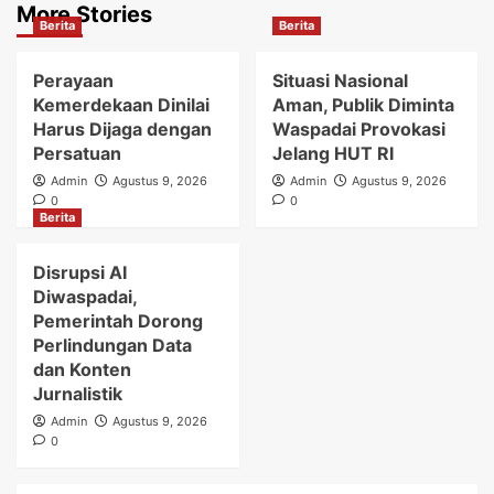
More Stories
Berita
Berita
Perayaan
Situasi Nasional
Kemerdekaan Dinilai
Aman, Publik Diminta
Harus Dijaga dengan
Waspadai Provokasi
Persatuan
Jelang HUT RI
Admin
Agustus 9, 2026
Admin
Agustus 9, 2026
0
0
Berita
Disrupsi AI
Diwaspadai,
Pemerintah Dorong
Perlindungan Data
dan Konten
Jurnalistik
Admin
Agustus 9, 2026
0