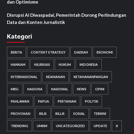
dan Optimisme
Disrupsi AI Diwaspadai, Pemerintah Dorong Perlindungan
Data dan Konten Jurnalistik
Kategori
BERITA
CONTENT STRATEGY
DAERAH
EKONOMI
HANKAM
HILIRISASI
HUKUM
INDONESIA
INTERNASIONAL
KEAMANAN
KETAHANANPANGAN
MBG
NASIONA
NASIONAL
NEWS
OPINI
PAHLAWAN
PAPUA
PERTANIAN
POLITIK
PROVOKASI
RILIS
RILLIS
SOSIAL
TERKINI
TRENDING
UMKM
UNCATEGORIZED
UPDATE
X