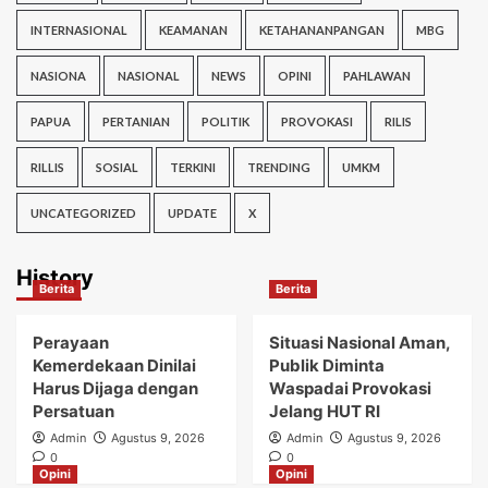
INTERNASIONAL
KEAMANAN
KETAHANANPANGAN
MBG
NASIONA
NASIONAL
NEWS
OPINI
PAHLAWAN
PAPUA
PERTANIAN
POLITIK
PROVOKASI
RILIS
RILLIS
SOSIAL
TERKINI
TRENDING
UMKM
UNCATEGORIZED
UPDATE
X
History
Berita
Berita
Perayaan
Situasi Nasional Aman,
Kemerdekaan Dinilai
Publik Diminta
Harus Dijaga dengan
Waspadai Provokasi
Persatuan
Jelang HUT RI
Admin
Agustus 9, 2026
Admin
Agustus 9, 2026
0
0
Opini
Opini