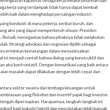
peningkatan kapasitas tenaga kerja melalui pelatihan dan
naga kerja yang terdampak tidak hanya dapat kembali
 lebih baik dalam menghadapi persaingan industri.
ang kondusif, di mana pekerja, serikat buruh, dan
ang aksi yang dapat memperkeruh situasi. Presiden
, Ristadi, menegaskan bahwa pihaknya tidak melakukan
dali. Strategi advokasi dan negosiasi dipilih sebagai
 mencerminkan kematangan dalam menyelesaikan
l ini menjadi contoh bahwa dialog yang konstruktif dan
gan aksi konfrontatif. Dengan komunikasi yang baik antara
aian masalah dapat dilakukan dengan lebih cepat dan
i antara sektor swasta dan lembaga keuangan untuk
pembiayaan yang fleksibel dan insentif pajak bagi investor
g tengah dipersiapkan. Harapannya, langkah-langkah ini
ndusif bagi industri tekstil dan menciptakan lebih banyak