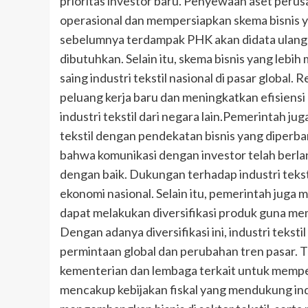
prioritas investor baru. Penyewaan aset perus
operasional dan mempersiapkan skema bisnis ya
sebelumnya terdampak PHK akan didata ulang a
dibutuhkan. Selain itu, skema bisnis yang leb
saing industri tekstil nasional di pasar global
peluang kerja baru dan meningkatkan efisiens
industri tekstil dari negara lain.Pemerintah j
tekstil dengan pendekatan bisnis yang diperba
bahwa komunikasi dengan investor telah berla
dengan baik. Dukungan terhadap industri teksti
ekonomi nasional. Selain itu, pemerintah juga
dapat melakukan diversifikasi produk guna mem
Dengan adanya diversifikasi ini, industri teksti
permintaan global dan perubahan tren pasar. 
kementerian dan lembaga terkait untuk memperk
mencakup kebijakan fiskal yang mendukung indu