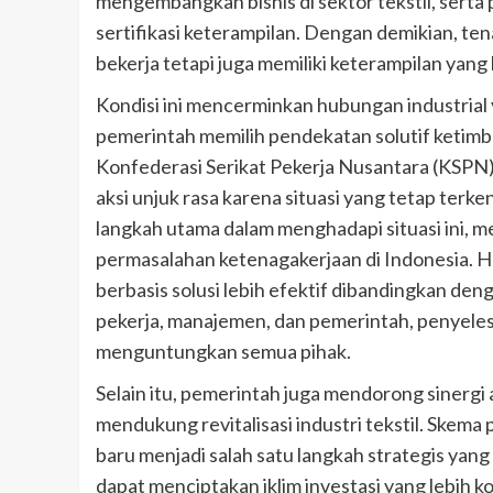
mengembangkan bisnis di sektor tekstil, serta 
sertifikasi keterampilan. Dengan demikian, te
bekerja tetapi juga memiliki keterampilan yang
Kondisi ini mencerminkan hubungan industrial y
pemerintah memilih pendekatan solutif ketimb
Konfederasi Serikat Pekerja Nusantara (KSPN)
aksi unjuk rasa karena situasi yang tetap terken
langkah utama dalam menghadapi situasi ini,
permasalahan ketenagakerjaan di Indonesia. Ha
berbasis solusi lebih efektif dibandingkan den
pekerja, manajemen, dan pemerintah, penyeles
menguntungkan semua pihak.
Selain itu, pemerintah juga mendorong sinerg
mendukung revitalisasi industri tekstil. Skema 
baru menjadi salah satu langkah strategis yan
dapat menciptakan iklim investasi yang lebih ko