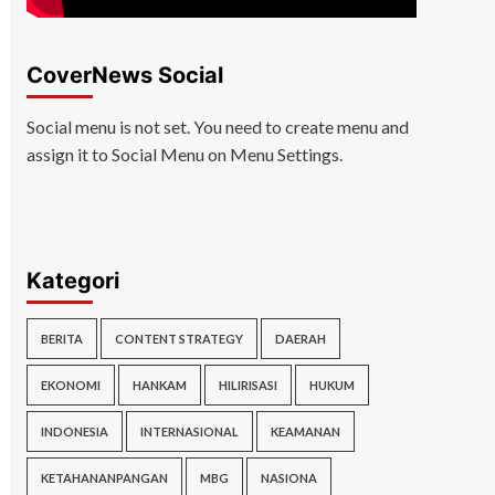
CoverNews Social
Social menu is not set. You need to create menu and
assign it to Social Menu on Menu Settings.
Kategori
BERITA
CONTENT STRATEGY
DAERAH
EKONOMI
HANKAM
HILIRISASI
HUKUM
INDONESIA
INTERNASIONAL
KEAMANAN
KETAHANANPANGAN
MBG
NASIONA