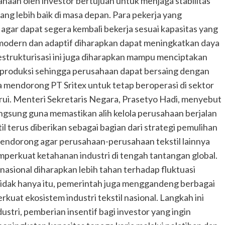
ahaan oleh investor bertujuan untuk menjaga stabilitas
ng lebih baik di masa depan. Para pekerja yang
gar dapat segera kembali bekerja sesuai kapasitas yang
ih modern dan adaptif diharapkan dapat meningkatkan daya
. Restrukturisasi ini juga diharapkan mampu menciptakan
i produksi sehingga perusahaan dapat bersaing dengan
uga mendorong PT Sritex untuk tetap beroperasi di sektor
rui. Menteri Sekretaris Negara, Prasetyo Hadi, menyebut
ngsung guna memastikan alih kelola perusahaan berjalan
l terus diberikan sebagai bagian dari strategi pemulihan
 mendorong agar perusahaan-perusahaan tekstil lainnya
perkuat ketahanan industri di tengah tantangan global.
l nasional diharapkan lebih tahan terhadap fluktuasi
Tidak hanya itu, pemerintah juga menggandeng berbagai
uat ekosistem industri tekstil nasional. Langkah ini
stri, pemberian insentif bagi investor yang ingin