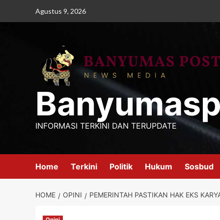
Skip
Agustus 9, 2026
to
content
Banyumasp
INFORMASI TERKINI DAN TERUPDATE
Home
Terkini
Politik
Hukum
Sosbud
HOME
OPINI
PEMERINTAH PASTIKAN HAK EKS KARY
Opini