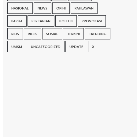
NASIONAL
NEWS
OPINI
PAHLAWAN
PAPUA
PERTANIAN
POLITIK
PROVOKASI
RILIS
RILLIS
SOSIAL
TERKINI
TRENDING
UMKM
UNCATEGORIZED
UPDATE
X