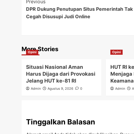
Post
Previous
DPR Dukung Penutupan Situs Pemerintah Tak A
Navigation
Cegah Disusupi Judi Online
More Stories
Opini
Opini
Situasi Nasional Aman
HUT RI 
Harus Dijaga dari Provokasi
Menjaga S
Jelang HUT ke-81 RI
Keamana
Admin
Agustus 9, 2026
0
Admin
A
Tinggalkan Balasan