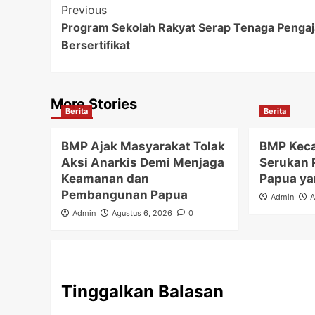
Post
Previous
Program Sekolah Rakyat Serap Tenaga Pengaj
Navigation
Bersertifikat
More Stories
Berita
Berita
BMP Ajak Masyarakat Tolak
BMP Keca
Aksi Anarkis Demi Menjaga
Serukan 
Keamanan dan
Papua ya
Pembangunan Papua
Admin
A
Admin
Agustus 6, 2026
0
Tinggalkan Balasan