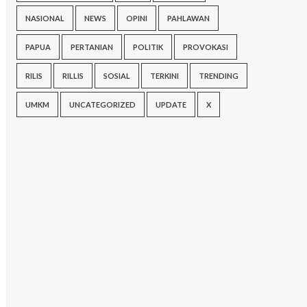
NASIONAL
NEWS
OPINI
PAHLAWAN
PAPUA
PERTANIAN
POLITIK
PROVOKASI
RILIS
RILLIS
SOSIAL
TERKINI
TRENDING
UMKM
UNCATEGORIZED
UPDATE
X