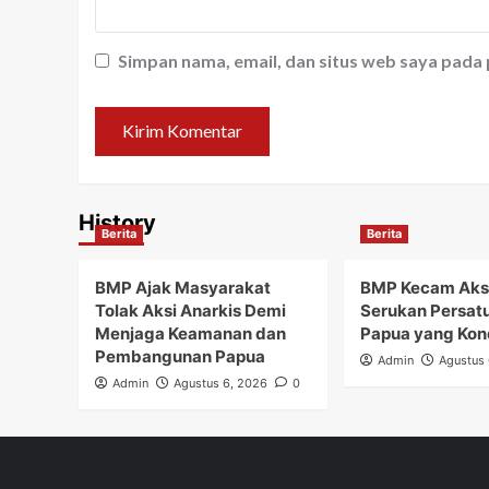
Simpan nama, email, dan situs web saya pada
History
Berita
Berita
BMP Ajak Masyarakat
BMP Kecam Aks
Tolak Aksi Anarkis Demi
Serukan Persat
Menjaga Keamanan dan
Papua yang Kon
Pembangunan Papua
Admin
Agustus 
Admin
Agustus 6, 2026
0