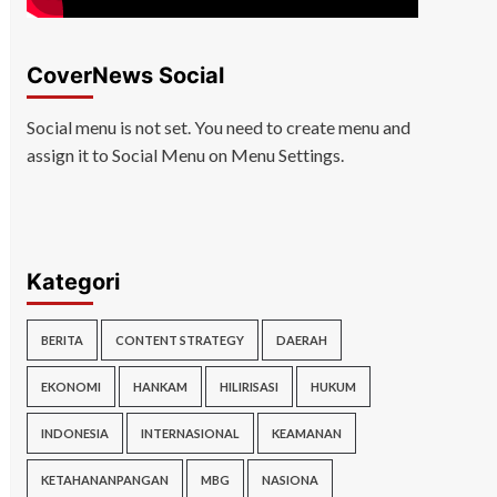
CoverNews Social
Social menu is not set. You need to create menu and
assign it to Social Menu on Menu Settings.
Kategori
BERITA
CONTENT STRATEGY
DAERAH
EKONOMI
HANKAM
HILIRISASI
HUKUM
INDONESIA
INTERNASIONAL
KEAMANAN
KETAHANANPANGAN
MBG
NASIONA