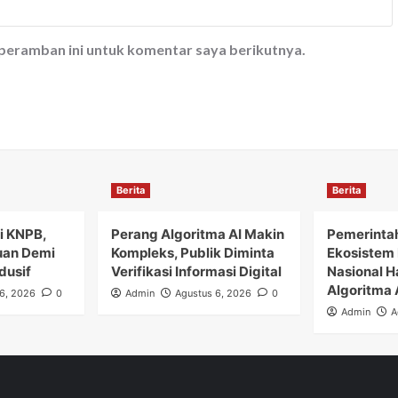
 peramban ini untuk komentar saya berikutnya.
Berita
Berita
i KNPB,
Perang Algoritma AI Makin
Pemerinta
uan Demi
Kompleks, Publik Diminta
Ekosistem 
dusif
Verifikasi Informasi Digital
Nasional H
Algoritma 
6, 2026
0
Admin
Agustus 6, 2026
0
Admin
A