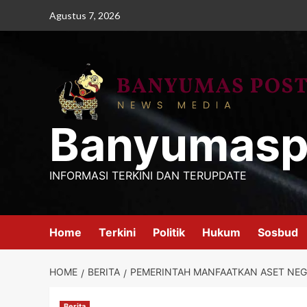
Skip
Agustus 7, 2026
to
content
Banyumasp
INFORMASI TERKINI DAN TERUPDATE
Home
Terkini
Politik
Hukum
Sosbud
HOME
BERITA
PEMERINTAH MANFAATKAN ASET NE
Berita