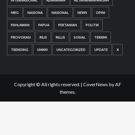
INTERNASIONAL
KEAMANAN
KETAHANANPANGAN
MBG
NASIONA
NASIONAL
NEWS
OPINI
PAHLAWAN
PAPUA
PERTANIAN
POLITIK
PROVOKASI
RILIS
RILLIS
SOSIAL
TERKINI
TRENDING
UMKM
UNCATEGORIZED
UPDATE
X
Copyright © All rights reserved.
|
CoverNews
by AF
themes.