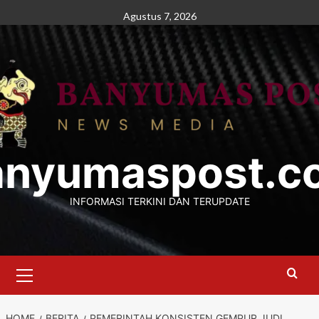
Skip
Agustus 7, 2026
to
content
anyumaspost.c
INFORMASI TERKINI DAN TERUPDATE
Primary
Menu
HOME
BERITA
PEMERINTAH KONSISTEN GEMPUR JUDI