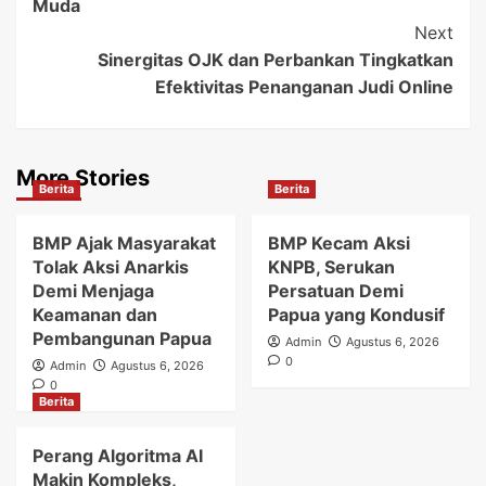
Muda
Next
Sinergitas OJK dan Perbankan Tingkatkan
Efektivitas Penanganan Judi Online
More Stories
Berita
Berita
BMP Ajak Masyarakat
BMP Kecam Aksi
Tolak Aksi Anarkis
KNPB, Serukan
Demi Menjaga
Persatuan Demi
Keamanan dan
Papua yang Kondusif
Pembangunan Papua
Admin
Agustus 6, 2026
0
Admin
Agustus 6, 2026
0
Berita
Perang Algoritma AI
Makin Kompleks,