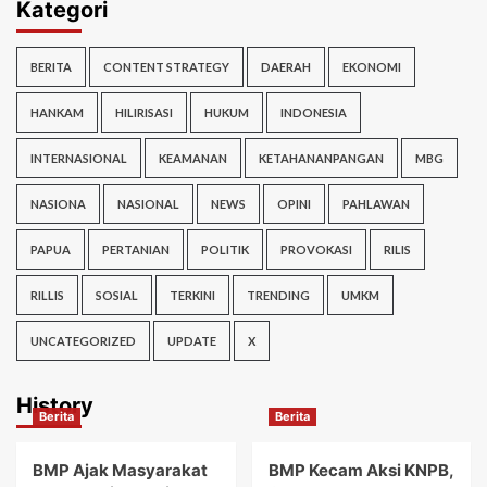
Kategori
BERITA
CONTENT STRATEGY
DAERAH
EKONOMI
HANKAM
HILIRISASI
HUKUM
INDONESIA
INTERNASIONAL
KEAMANAN
KETAHANANPANGAN
MBG
NASIONA
NASIONAL
NEWS
OPINI
PAHLAWAN
PAPUA
PERTANIAN
POLITIK
PROVOKASI
RILIS
RILLIS
SOSIAL
TERKINI
TRENDING
UMKM
UNCATEGORIZED
UPDATE
X
History
Berita
Berita
BMP Ajak Masyarakat
BMP Kecam Aksi KNPB,