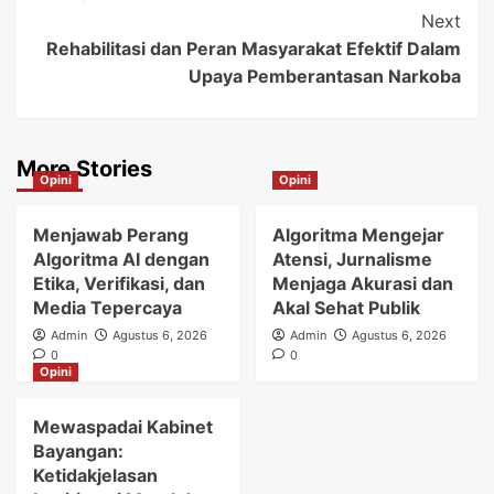
Next
Rehabilitasi dan Peran Masyarakat Efektif Dalam
Upaya Pemberantasan Narkoba
More Stories
Opini
Opini
Menjawab Perang
Algoritma Mengejar
Algoritma AI dengan
Atensi, Jurnalisme
Etika, Verifikasi, dan
Menjaga Akurasi dan
Media Tepercaya
Akal Sehat Publik
Admin
Agustus 6, 2026
Admin
Agustus 6, 2026
0
0
Opini
Mewaspadai Kabinet
Bayangan:
Ketidakjelasan