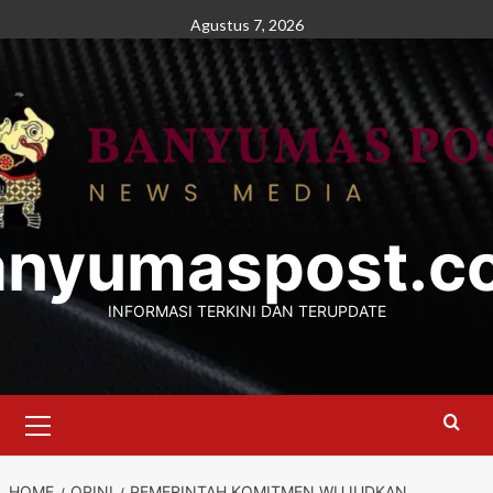
Skip
Agustus 7, 2026
to
content
anyumaspost.c
INFORMASI TERKINI DAN TERUPDATE
Primary
Menu
HOME
OPINI
PEMERINTAH KOMITMEN WUJUDKAN