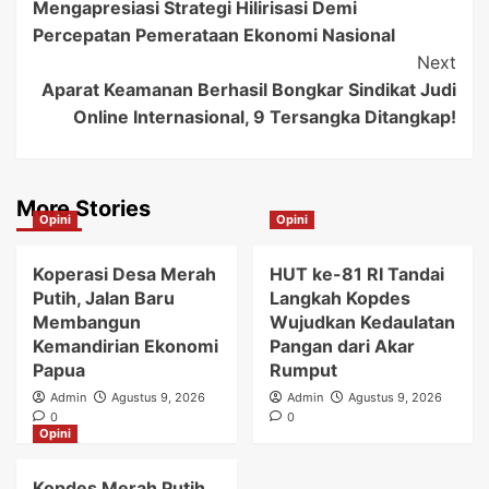
Mengapresiasi Strategi Hilirisasi Demi
Navigation
Percepatan Pemerataan Ekonomi Nasional
Next
Aparat Keamanan Berhasil Bongkar Sindikat Judi
Online Internasional, 9 Tersangka Ditangkap!
More Stories
Opini
Opini
Koperasi Desa Merah
HUT ke-81 RI Tandai
Putih, Jalan Baru
Langkah Kopdes
Membangun
Wujudkan Kedaulatan
Kemandirian Ekonomi
Pangan dari Akar
Papua
Rumput
Admin
Agustus 9, 2026
Admin
Agustus 9, 2026
0
0
Opini
Kopdes Merah Putih,