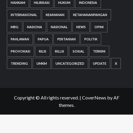
HANKAM
HILIRISASI
HUKUM
INDONESIA
INTERNASIONAL
KEAMANAN
KETAHANANPANGAN
MBG
NASIONA
NASIONAL
NEWS
OPINI
PAHLAWAN
PAPUA
PERTANIAN
POLITIK
PROVOKASI
RILIS
RILLIS
SOSIAL
TERKINI
TRENDING
UMKM
UNCATEGORIZED
UPDATE
X
Copyright © All rights reserved.
|
CoverNews
by AF
themes.