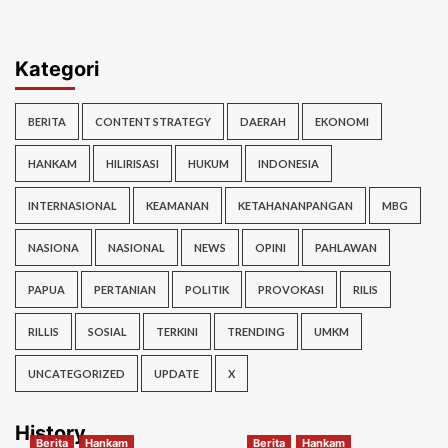
Kategori
BERITA
CONTENT STRATEGY
DAERAH
EKONOMI
HANKAM
HILIRISASI
HUKUM
INDONESIA
INTERNASIONAL
KEAMANAN
KETAHANANPANGAN
MBG
NASIONA
NASIONAL
NEWS
OPINI
PAHLAWAN
PAPUA
PERTANIAN
POLITIK
PROVOKASI
RILIS
RILLIS
SOSIAL
TERKINI
TRENDING
UMKM
UNCATEGORIZED
UPDATE
X
History
Berita
Hankam
Berita
Hankam