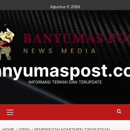
Skip
Agustus 9, 2026
to
content
anyumaspost.c
INFORMASI TERKINI DAN TERUPDATE
Primary
Menu
HOME
OPINI
PEMERINTAH KOMITMEN TINGKATKAN