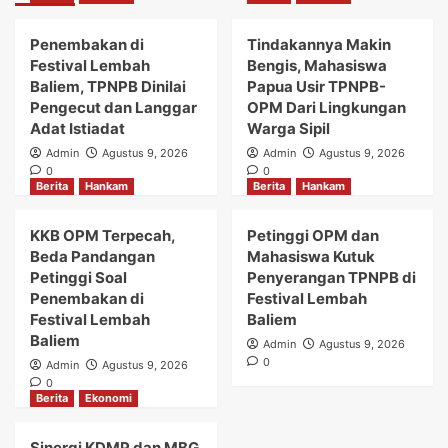
Penembakan di
Tindakannya Makin
Festival Lembah
Bengis, Mahasiswa
Baliem, TPNPB Dinilai
Papua Usir TPNPB-
Pengecut dan Langgar
OPM Dari Lingkungan
Adat Istiadat
Warga Sipil
Admin
Agustus 9, 2026
Admin
Agustus 9, 2026
0
0
Berita
Hankam
Berita
Hankam
KKB OPM Terpecah,
Petinggi OPM dan
Beda Pandangan
Mahasiswa Kutuk
Petinggi Soal
Penyerangan TPNPB di
Penembakan di
Festival Lembah
Festival Lembah
Baliem
Baliem
Admin
Agustus 9, 2026
0
Admin
Agustus 9, 2026
0
Berita
Ekonomi
Sinergi KDMP dan MBG