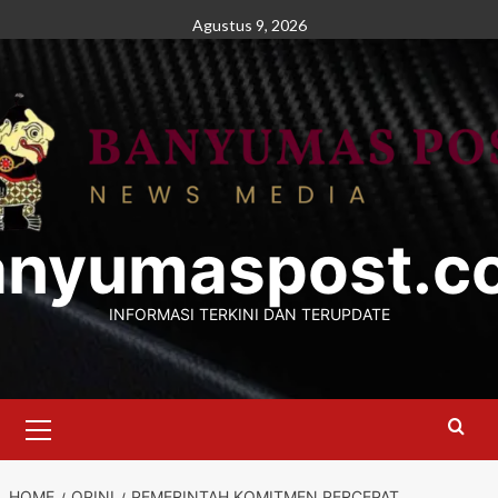
Skip
Agustus 9, 2026
to
content
anyumaspost.c
INFORMASI TERKINI DAN TERUPDATE
Primary
Menu
HOME
OPINI
PEMERINTAH KOMITMEN PERCEPAT