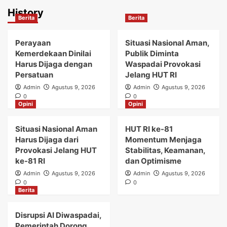
History
Berita
Berita
Perayaan
Situasi Nasional Aman,
Kemerdekaan Dinilai
Publik Diminta
Harus Dijaga dengan
Waspadai Provokasi
Persatuan
Jelang HUT RI
Admin
Agustus 9, 2026
Admin
Agustus 9, 2026
0
0
Opini
Opini
Situasi Nasional Aman
HUT RI ke-81
Harus Dijaga dari
Momentum Menjaga
Provokasi Jelang HUT
Stabilitas, Keamanan,
ke-81 RI
dan Optimisme
Admin
Agustus 9, 2026
Admin
Agustus 9, 2026
0
0
Berita
Disrupsi AI Diwaspadai,
Pemerintah Dorong