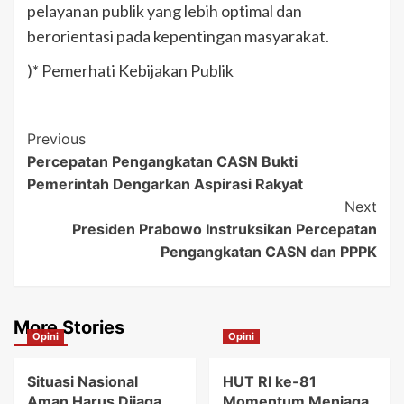
pelayanan publik yang lebih optimal dan
berorientasi pada kepentingan masyarakat.
)* Pemerhati Kebijakan Publik
Post
Previous
Percepatan Pengangkatan CASN Bukti
Navigation
Pemerintah Dengarkan Aspirasi Rakyat
Next
Presiden Prabowo Instruksikan Percepatan
Pengangkatan CASN dan PPPK
More Stories
Opini
Opini
Situasi Nasional
HUT RI ke-81
Aman Harus Dijaga
Momentum Menjaga