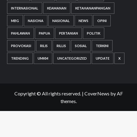
INTERNASIONAL
KEAMANAN
KETAHANANPANGAN
MBG
NASIONA
NASIONAL
NEWS
OPINI
PAHLAWAN
PAPUA
PERTANIAN
POLITIK
PROVOKASI
RILIS
RILLIS
SOSIAL
TERKINI
TRENDING
UMKM
UNCATEGORIZED
UPDATE
X
Copyright © All rights reserved.
|
CoverNews
by AF
themes.