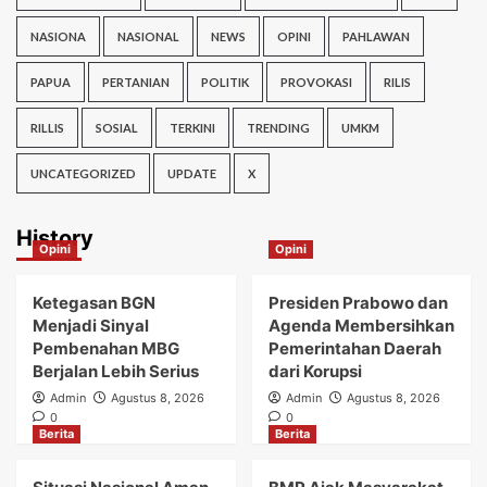
NASIONA
NASIONAL
NEWS
OPINI
PAHLAWAN
PAPUA
PERTANIAN
POLITIK
PROVOKASI
RILIS
RILLIS
SOSIAL
TERKINI
TRENDING
UMKM
UNCATEGORIZED
UPDATE
X
History
Opini
Opini
Ketegasan BGN
Presiden Prabowo dan
Menjadi Sinyal
Agenda Membersihkan
Pembenahan MBG
Pemerintahan Daerah
Berjalan Lebih Serius
dari Korupsi
Admin
Agustus 8, 2026
Admin
Agustus 8, 2026
0
0
Berita
Berita