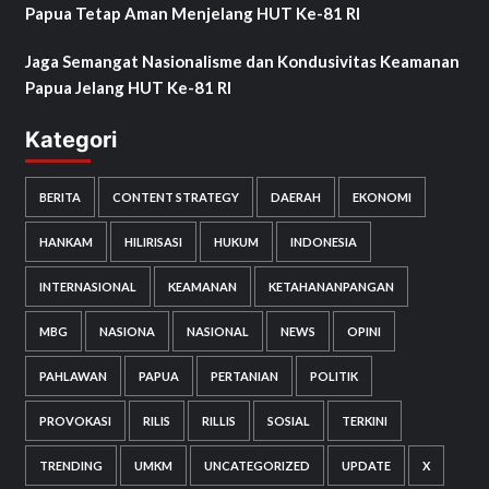
Papua Tetap Aman Menjelang HUT Ke-81 RI
Jaga Semangat Nasionalisme dan Kondusivitas Keamanan
Papua Jelang HUT Ke-81 RI
Kategori
BERITA
CONTENT STRATEGY
DAERAH
EKONOMI
HANKAM
HILIRISASI
HUKUM
INDONESIA
INTERNASIONAL
KEAMANAN
KETAHANANPANGAN
MBG
NASIONA
NASIONAL
NEWS
OPINI
PAHLAWAN
PAPUA
PERTANIAN
POLITIK
PROVOKASI
RILIS
RILLIS
SOSIAL
TERKINI
TRENDING
UMKM
UNCATEGORIZED
UPDATE
X