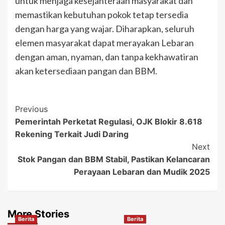
untuk menjaga kesejahteraan masyarakat dan
memastikan kebutuhan pokok tetap tersedia
dengan harga yang wajar. Diharapkan, seluruh
elemen masyarakat dapat merayakan Lebaran
dengan aman, nyaman, dan tanpa kekhawatiran
akan ketersediaan pangan dan BBM.
Post
Previous
Pemerintah Perketat Regulasi, OJK Blokir 8.618
Navigation
Rekening Terkait Judi Daring
Next
Stok Pangan dan BBM Stabil, Pastikan Kelancaran
Perayaan Lebaran dan Mudik 2025
More Stories
Berita
Berita