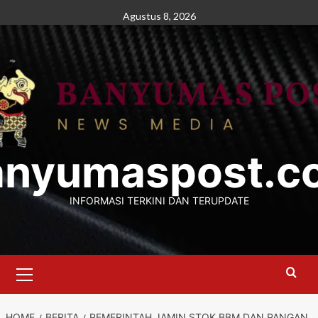
Skip
Agustus 8, 2026
to
content
anyumaspost.c
INFORMASI TERKINI DAN TERUPDATE
Primary
Menu
HOME
BERITA
PEMERINTAH JAMIN STOK BBM DAN PANGAN