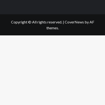
Copyright © All rights reserved.
|
CoverNews
by AF
themes.