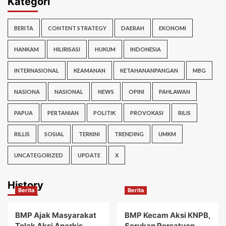
Kategori
BERITA
CONTENT STRATEGY
DAERAH
EKONOMI
HANKAM
HILIRISASI
HUKUM
INDONESIA
INTERNASIONAL
KEAMANAN
KETAHANANPANGAN
MBG
NASIONA
NASIONAL
NEWS
OPINI
PAHLAWAN
PAPUA
PERTANIAN
POLITIK
PROVOKASI
RILIS
RILLIS
SOSIAL
TERKINI
TRENDING
UMKM
UNCATEGORIZED
UPDATE
X
History
Berita
Berita
BMP Ajak Masyarakat
BMP Kecam Aksi KNPB,
Tolak Aksi Anarkis
Serukan Persatuan