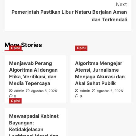
Next
Pemerintah Pastikan Libur Nataru Berjalan Aman
dan Terkendali
More Stories
Opini
Opini
Menjawab Perang
Algoritma Mengejar
Algoritma AI dengan
Atensi, Jurnalisme
Etika, Verifikasi, dan
Menjaga Akurasi dan
Media Tepercaya
Akal Sehat Publik
Admin
Agustus 6, 2026
Admin
Agustus 6, 2026
0
0
Opini
Mewaspadai Kabinet
Bayangan:
Ketidakjelasan
Legitimasi Moral dan