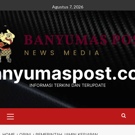
Skip
Agustus 7, 2026
to
content
anyumaspost.c
INFORMASI TERKINI DAN TERUPDATE
Primary
Menu
HOME
OPINI
PEMERINTAH JAMIN KESIAPAN