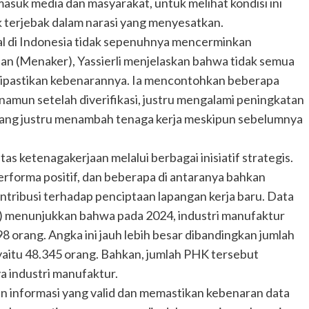
masuk media dan masyarakat, untuk melihat kondisi ini
ak terjebak dalam narasi yang menyesatkan.
 di Indonesia tidak sepenuhnya mencerminkan
an (Menaker), Yassierli menjelaskan bahwa tidak semua
dipastikan kebenarannya. Ia mencontohkan beberapa
amun setelah diverifikasi, justru mengalami peningkatan
 yang justru menambah tenaga kerja meskipun sebelumnya
s ketenagakerjaan melalui berbagai inisiatif strategis.
rforma positif, dan beberapa di antaranya bahkan
tribusi terhadap penciptaan lapangan kerja baru. Data
as) menunjukkan bahwa pada 2024, industri manufaktur
 orang. Angka ini jauh lebih besar dibandingkan jumlah
yaitu 48.345 orang. Bahkan, jumlah PHK tersebut
 industri manufaktur.
 informasi yang valid dan memastikan kebenaran data