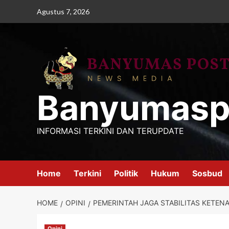
Skip
Agustus 7, 2026
to
content
Banyumasp
INFORMASI TERKINI DAN TERUPDATE
Home
Terkini
Politik
Hukum
Sosbud
HOME
OPINI
PEMERINTAH JAGA STABILITAS KETENA
Opini