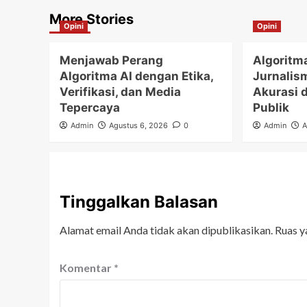
More Stories
Opini
Opini
Menjawab Perang
Algoritm
Algoritma AI dengan Etika,
Jurnalis
Verifikasi, dan Media
Akurasi 
Tepercaya
Publik
Admin
Agustus 6, 2026
0
Admin
A
Tinggalkan Balasan
Alamat email Anda tidak akan dipublikasikan.
Ruas y
Komentar
*