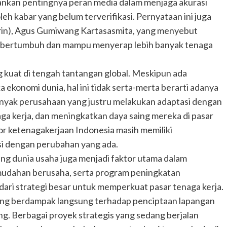
nkan pentingnya peran media dalam menjaga akurasi
eh kabar yang belum terverifikasi. Pernyataan ini juga
rin), Agus Gumiwang Kartasasmita, yang menyebut
us bertumbuh dan mampu menyerap lebih banyak tenaga
kuat di tengah tantangan global. Meskipun ada
 ekonomi dunia, hal ini tidak serta-merta berarti adanya
nyak perusahaan yang justru melakukan adaptasi dengan
ga kerja, dan meningkatkan daya saing mereka di pasar
or ketenagakerjaan Indonesia masih memiliki
i dengan perubahan yang ada.
g dunia usaha juga menjadi faktor utama dalam
mudahan berusaha, serta program peningkatan
 dari strategi besar untuk memperkuat pasar tenaga kerja.
ang berdampak langsung terhadap penciptaan lapangan
ing. Berbagai proyek strategis yang sedang berjalan