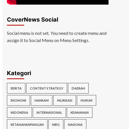
CoverNews Social
Social menu is not set. You need to create menu and
assign it to Social Menu on Menu Settings.
Kategori
BERITA
CONTENT STRATEGY
DAERAH
EKONOMI
HANKAM
HILIRISASI
HUKUM
INDONESIA
INTERNASIONAL
KEAMANAN
KETAHANANPANGAN
MBG
NASIONA