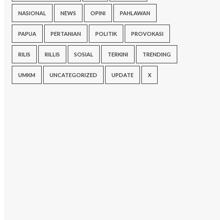
NASIONAL
NEWS
OPINI
PAHLAWAN
PAPUA
PERTANIAN
POLITIK
PROVOKASI
RILIS
RILLIS
SOSIAL
TERKINI
TRENDING
UMKM
UNCATEGORIZED
UPDATE
X