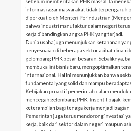
sebelum memberitakan PHK massal. Ia meneka
informasi agar masyarakat tidak terpengaruh ol
diperkuat oleh Menteri Perindustrian (Menpe
bahwa industri manufaktur dalam negeri ter
kerja dibandingkan angka PHK yang terjadi.
Dunia usaha juga menunjukkan ketahanan yang 
penyesuaian di beberapa sektor akibat dinamika
gelombang PHK besar-besaran. Sebaliknya, ba
membuka lini bisnis baru, mengoptimalkan tena
internasional. Hal ini menunjukkan bahwa sekt
fundamental yang solid dan mampu beradaptas
Kebijakan proaktif pemerintah dalam mendukun
mencegah gelombang PHK. Insentif pajak, ke
keterampilan bagi tenaga kerja menjadi bagian
Pemerintah juga terus mendorong investasi y
kerja, baik dari sektor dalam negeri maupun as