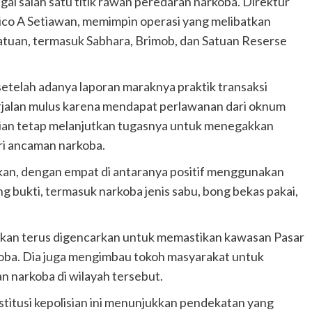
gai salah satu titik rawan peredaran narkoba. Direktur
co A Setiawan, memimpin operasi yang melibatkan
satuan, termasuk Sabhara, Brimob, dan Satuan Reserse
etelah adanya laporan maraknya praktik transaksi
berjalan mulus karena mendapat perlawanan dari oknum
sian tetap melanjutkan tugasnya untuk menegakkan
i ancaman narkoba.
nkan, dengan empat di antaranya positif menggunakan
g bukti, termasuk narkoba jenis sabu, bong bekas pakai,
akan terus digencarkan untuk memastikan kawasan Pasar
koba. Dia juga mengimbau tokoh masyarakat untuk
 narkoba di wilayah tersebut.
stitusi kepolisian ini menunjukkan pendekatan yang