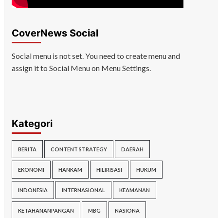
CoverNews Social
Social menu is not set. You need to create menu and
assign it to Social Menu on Menu Settings.
Kategori
BERITA
CONTENT STRATEGY
DAERAH
EKONOMI
HANKAM
HILIRISASI
HUKUM
INDONESIA
INTERNASIONAL
KEAMANAN
KETAHANANPANGAN
MBG
NASIONA