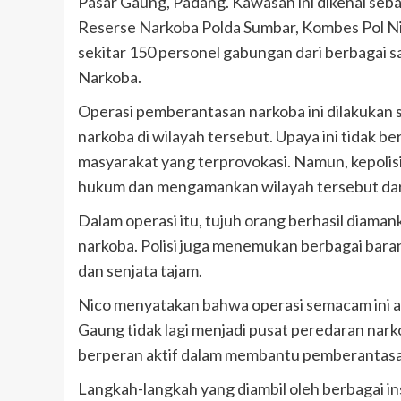
Pasar Gaung, Padang. Kawasan ini dikenal seba
Reserse Narkoba Polda Sumbar, Kombes Pol Ni
sekitar 150 personel gabungan dari berbagai 
Narkoba.
Operasi pemberantasan narkoba ini dilakukan s
narkoba di wilayah tersebut. Upaya ini tidak 
masyarakat yang terprovokasi. Namun, kepoli
hukum dan mengamankan wilayah tersebut dar
Dalam operasi itu, tujuh orang berhasil diama
narkoba. Polisi juga menemukan berbagai baran
dan senjata tajam.
Nico menyatakan bahwa operasi semacam ini 
Gaung tidak lagi menjadi pusat peredaran nar
berperan aktif dalam membantu pemberantasan
Langkah-langkah yang diambil oleh berbagai in