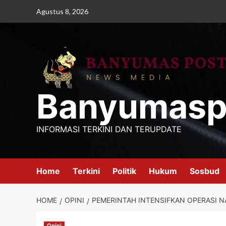
Skip
Agustus 8, 2026
to
content
Banyumasp
INFORMASI TERKINI DAN TERUPDATE
Home
Terkini
Politik
Hukum
Sosbud
HOME
OPINI
PEMERINTAH INTENSIFKAN OPERASI 
Opini