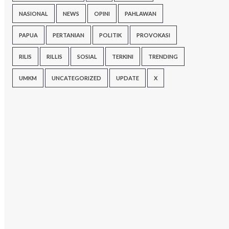
NASIONAL
NEWS
OPINI
PAHLAWAN
PAPUA
PERTANIAN
POLITIK
PROVOKASI
RILIS
RILLIS
SOSIAL
TERKINI
TRENDING
UMKM
UNCATEGORIZED
UPDATE
X