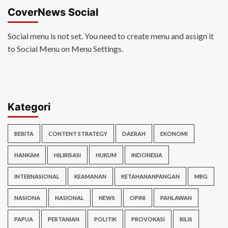
CoverNews Social
Social menu is not set. You need to create menu and assign it
to Social Menu on Menu Settings.
Kategori
BERITA
CONTENT STRATEGY
DAERAH
EKONOMI
HANKAM
HILIRISASI
HUKUM
INDONESIA
INTERNASIONAL
KEAMANAN
KETAHANANPANGAN
MBG
NASIONA
NASIONAL
NEWS
OPINI
PAHLAWAN
PAPUA
PERTANIAN
POLITIK
PROVOKASI
RILIS