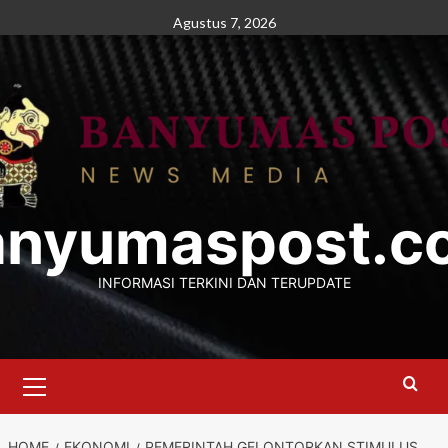
Skip
Agustus 7, 2026
to
content
anyumaspost.c
INFORMASI TERKINI DAN TERUPDATE
Primary
Menu
HOME
EKONOMI
PEMERINTAH GELONTORKAN STIMULUS