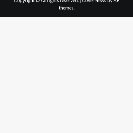
Copyright © All rights reserved.
|
CoverNews
by AF
themes.