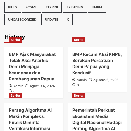
RILLIS
SOSIAL
TERKINI
TRENDING
UMKM
UNCATEGORIZED
UPDATE
X
History
Berita
Berita
BMP Ajak Masyarakat
BMP Kecam Aksi KNPB,
Tolak Aksi Anarkis
Serukan Persatuan
Demi Menjaga
Demi Papua yang
Keamanan dan
Kondusif
Pembangunan Papua
Admin
Agustus 6, 2026
0
Admin
Agustus 6, 2026
0
Berita
Berita
Perang Algoritma AI
Pemerintah Perkuat
Makin Kompleks,
Ekosistem Media
Publik Diminta
Digital Nasional Hadapi
Verifikasi Informasi
Perang Algoritma AI