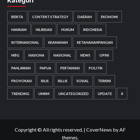
Kategori
BERITA
CONTENT STRATEGY
DAERAH
EKONOMI
HANKAM
HILIRISASI
HUKUM
INDONESIA
INTERNASIONAL
KEAMANAN
KETAHANANPANGAN
MBG
NASIONA
NASIONAL
NEWS
OPINI
PAHLAWAN
PAPUA
PERTANIAN
POLITIK
PROVOKASI
RILIS
RILLIS
SOSIAL
TERKINI
TRENDING
UMKM
UNCATEGORIZED
UPDATE
X
Copyright © All rights reserved.
|
CoverNews
by AF
themes.