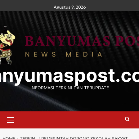
Skip
Agustus 9, 2026
to
content
anyumaspost.c
INFORMASI TERKINI DAN TERUPDATE
Primary
Menu
HOME
TERKINI
PEMERINTAH DORONG SEKOLAH RAKYAT