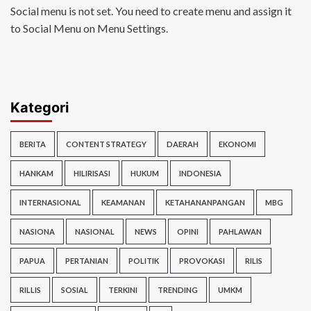
Social menu is not set. You need to create menu and assign it
to Social Menu on Menu Settings.
Kategori
BERITA
CONTENT STRATEGY
DAERAH
EKONOMI
HANKAM
HILIRISASI
HUKUM
INDONESIA
INTERNASIONAL
KEAMANAN
KETAHANANPANGAN
MBG
NASIONA
NASIONAL
NEWS
OPINI
PAHLAWAN
PAPUA
PERTANIAN
POLITIK
PROVOKASI
RILIS
RILLIS
SOSIAL
TERKINI
TRENDING
UMKM