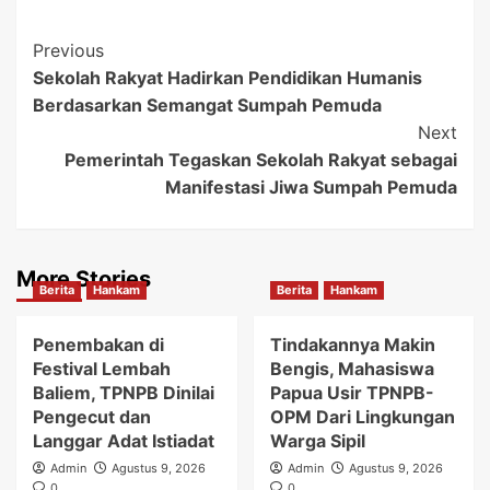
Post
Previous
Sekolah Rakyat Hadirkan Pendidikan Humanis
Navigation
Berdasarkan Semangat Sumpah Pemuda
Next
Pemerintah Tegaskan Sekolah Rakyat sebagai
Manifestasi Jiwa Sumpah Pemuda
More Stories
Berita
Hankam
Berita
Hankam
Penembakan di
Tindakannya Makin
Festival Lembah
Bengis, Mahasiswa
Baliem, TPNPB Dinilai
Papua Usir TPNPB-
Pengecut dan
OPM Dari Lingkungan
Langgar Adat Istiadat
Warga Sipil
Admin
Agustus 9, 2026
Admin
Agustus 9, 2026
0
0