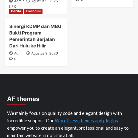
Admin
Agustus 9, 2026
0
Berita
Ekonomi
Sinergi KDMP dan MBG
Bukti Program
Pemerintah Berjalan
Dari Hulu ke Hilir
Admin
Agustus 9, 2026
0
AF themes
We mainly focus on quality code and elegant design with
incredible support. Our
WordPress themes and plugins
empower you to create an elegant, professional and easy to
maintain website in no time at all.