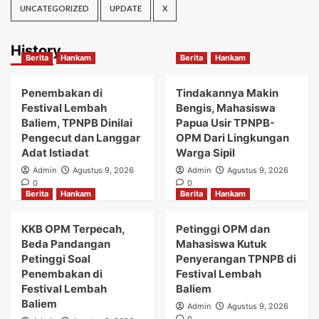
UNCATEGORIZED
UPDATE
X
History
Berita
Hankam
Berita
Hankam
Penembakan di
Tindakannya Makin
Festival Lembah
Bengis, Mahasiswa
Baliem, TPNPB Dinilai
Papua Usir TPNPB-
Pengecut dan Langgar
OPM Dari Lingkungan
Adat Istiadat
Warga Sipil
Admin
Agustus 9, 2026
Admin
Agustus 9, 2026
0
0
Berita
Hankam
Berita
Hankam
KKB OPM Terpecah,
Petinggi OPM dan
Beda Pandangan
Mahasiswa Kutuk
Petinggi Soal
Penyerangan TPNPB di
Penembakan di
Festival Lembah
Festival Lembah
Baliem
Baliem
Admin
Agustus 9, 2026
0