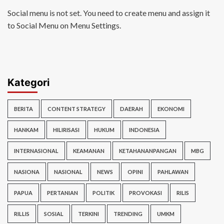
Social menu is not set. You need to create menu and assign it
to Social Menu on Menu Settings.
Kategori
BERITA
CONTENT STRATEGY
DAERAH
EKONOMI
HANKAM
HILIRISASI
HUKUM
INDONESIA
INTERNASIONAL
KEAMANAN
KETAHANANPANGAN
MBG
NASIONA
NASIONAL
NEWS
OPINI
PAHLAWAN
PAPUA
PERTANIAN
POLITIK
PROVOKASI
RILIS
RILLIS
SOSIAL
TERKINI
TRENDING
UMKM