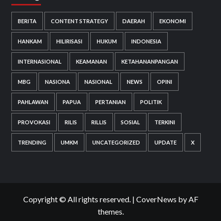
BERITA
CONTENT STRATEGY
DAERAH
EKONOMI
HANKAM
HILIRISASI
HUKUM
INDONESIA
INTERNASIONAL
KEAMANAN
KETAHANANPANGAN
MBG
NASIONA
NASIONAL
NEWS
OPINI
PAHLAWAN
PAPUA
PERTANIAN
POLITIK
PROVOKASI
RILIS
RILLIS
SOSIAL
TERKINI
TRENDING
UMKM
UNCATEGORIZED
UPDATE
X
Copyright © All rights reserved.
|
CoverNews
by AF
themes.