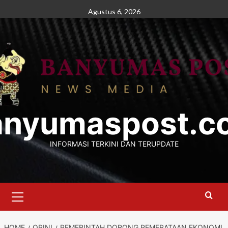
Skip
Agustus 6, 2026
to
content
anyumaspost.c
INFORMASI TERKINI DAN TERUPDATE
Primary
Menu
HOME
OPINI
PEMERINTAH DORONG PEMERATAAN EKONOMI