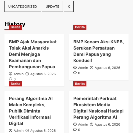
UNCATEGORIZED
UPDATE
X
History
Berita
Berita
BMP Ajak Masyarakat
BMP Kecam Aksi KNPB,
Tolak Aksi Anarkis
Serukan Persatuan
Demi Menjaga
Demi Papua yang
Keamanan dan
Kondusif
Pembangunan Papua
Admin
Agustus 6, 2026
0
Admin
Agustus 6, 2026
0
Berita
Berita
Perang Algoritma AI
Pemerintah Perkuat
Makin Kompleks,
Ekosistem Media
Publik Diminta
Digital Nasional Hadapi
Verifikasi Informasi
Perang Algoritma AI
Digital
Admin
Agustus 6, 2026
0
Admin
Agustus 6, 2026