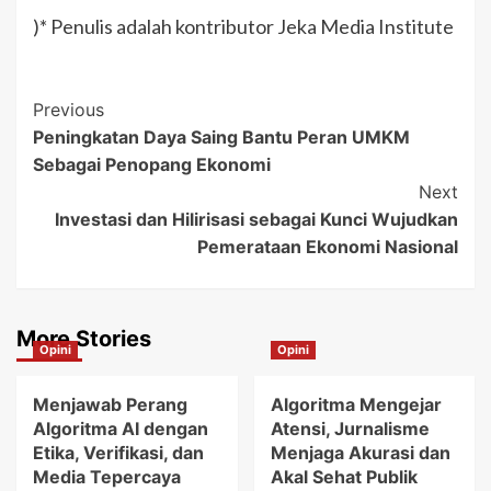
)* Penulis adalah kontributor Jeka Media Institute
Post
Previous
Peningkatan Daya Saing Bantu Peran UMKM
Navigation
Sebagai Penopang Ekonomi
Next
Investasi dan Hilirisasi sebagai Kunci Wujudkan
Pemerataan Ekonomi Nasional
More Stories
Opini
Opini
Menjawab Perang
Algoritma Mengejar
Algoritma AI dengan
Atensi, Jurnalisme
Etika, Verifikasi, dan
Menjaga Akurasi dan
Media Tepercaya
Akal Sehat Publik